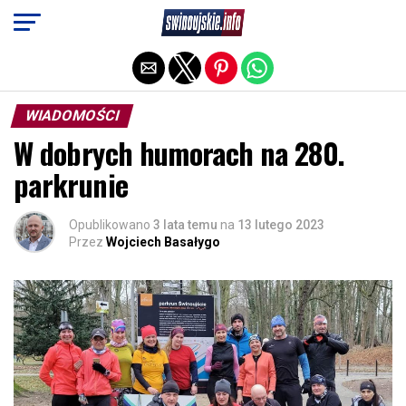
Exit mobile version
WIADOMOŚCI
W dobrych humorach na 280.
parkrunie
Opublikowano
3 lata temu
na
13 lutego 2023
Przez
Wojciech Basałygo