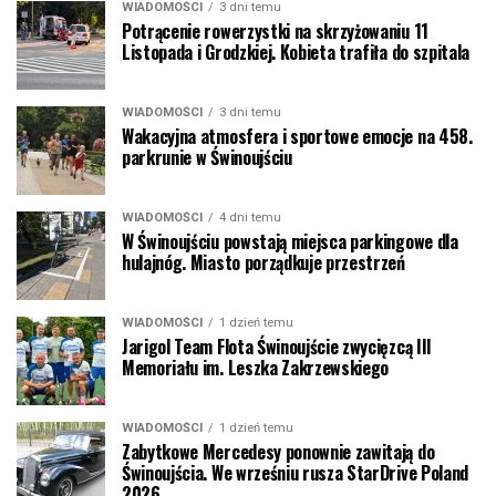
WIADOMOŚCI
3 dni temu
Potrącenie rowerzystki na skrzyżowaniu 11
Listopada i Grodzkiej. Kobieta trafiła do szpitala
WIADOMOŚCI
3 dni temu
Wakacyjna atmosfera i sportowe emocje na 458.
parkrunie w Świnoujściu
WIADOMOŚCI
4 dni temu
W Świnoujściu powstają miejsca parkingowe dla
hulajnóg. Miasto porządkuje przestrzeń
WIADOMOŚCI
1 dzień temu
Jarigol Team Flota Świnoujście zwycięzcą III
Memoriału im. Leszka Zakrzewskiego
WIADOMOŚCI
1 dzień temu
Zabytkowe Mercedesy ponownie zawitają do
Świnoujścia. We wrześniu rusza StarDrive Poland
2026