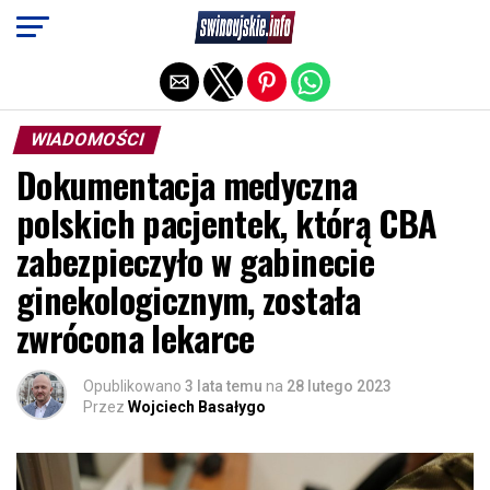
Exit mobile version
WIADOMOŚCI
Dokumentacja medyczna
polskich pacjentek, którą CBA
zabezpieczyło w gabinecie
ginekologicznym, została
zwrócona lekarce
Opublikowano
3 lata temu
na
28 lutego 2023
Przez
Wojciech Basałygo