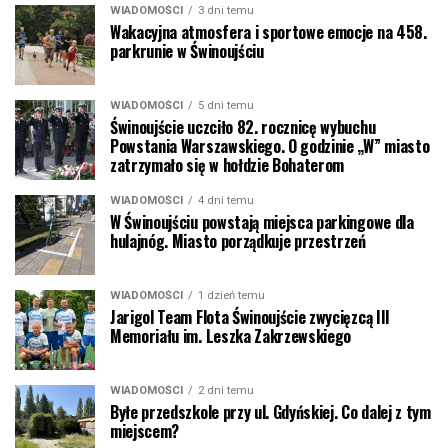
WIADOMOŚCI
3 dni temu
Wakacyjna atmosfera i sportowe emocje na 458.
parkrunie w Świnoujściu
WIADOMOŚCI
5 dni temu
Świnoujście uczciło 82. rocznicę wybuchu
Powstania Warszawskiego. O godzinie „W” miasto
zatrzymało się w hołdzie Bohaterom
WIADOMOŚCI
4 dni temu
W Świnoujściu powstają miejsca parkingowe dla
hulajnóg. Miasto porządkuje przestrzeń
WIADOMOŚCI
1 dzień temu
Jarigol Team Flota Świnoujście zwycięzcą III
Memoriału im. Leszka Zakrzewskiego
WIADOMOŚCI
2 dni temu
Byłe przedszkole przy ul. Gdyńskiej. Co dalej z tym
miejscem?