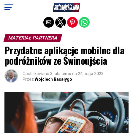
Exit mobile version
MATERIAŁ PARTNERA
Przydatne aplikacje mobilne dla
podróżników ze Świnoujścia
Opublikowano
3 lata temu
na
24 maja 2023
Przez
Wojciech Basałygo