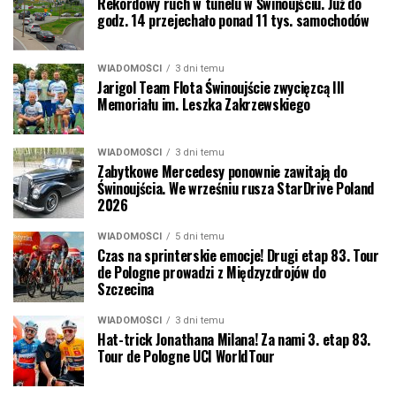
Rekordowy ruch w tunelu w Świnoujściu. Już do
godz. 14 przejechało ponad 11 tys. samochodów
WIADOMOŚCI
3 dni temu
Jarigol Team Flota Świnoujście zwycięzcą III
Memoriału im. Leszka Zakrzewskiego
WIADOMOŚCI
3 dni temu
Zabytkowe Mercedesy ponownie zawitają do
Świnoujścia. We wrześniu rusza StarDrive Poland
2026
WIADOMOŚCI
5 dni temu
Czas na sprinterskie emocje! Drugi etap 83. Tour
de Pologne prowadzi z Międzyzdrojów do
Szczecina
WIADOMOŚCI
3 dni temu
Hat-trick Jonathana Milana! Za nami 3. etap 83.
Tour de Pologne UCI WorldTour