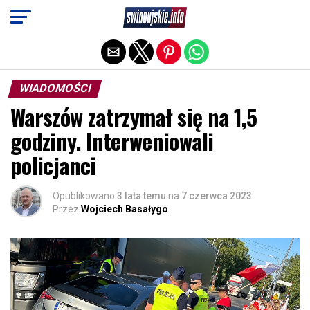
Exit mobile version
WIADOMOŚCI
Warszów zatrzymał się na 1,5
godziny. Interweniowali
policjanci
Opublikowano
3 lata temu
na
7 czerwca 2023
Przez
Wojciech Basałygo