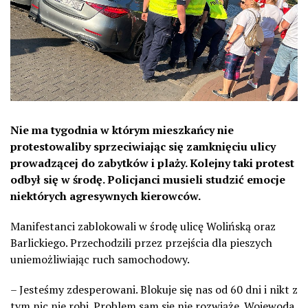
Nie ma tygodnia w którym mieszkańcy nie
protestowaliby sprzeciwiając się zamknięciu ulicy
prowadzącej do zabytków i plaży. Kolejny taki protest
odbył się w środę. Policjanci musieli studzić emocje
niektórych agresywnych kierowców.
Manifestanci zablokowali w środę ulicę Wolińską oraz
Barlickiego. Przechodzili przez przejścia dla pieszych
uniemożliwiając ruch samochodowy.
– Jesteśmy zdesperowani. Blokuje się nas od 60 dni i nikt z
tym nic nie robi. Problem sam się nie rozwiąże. Wojewoda