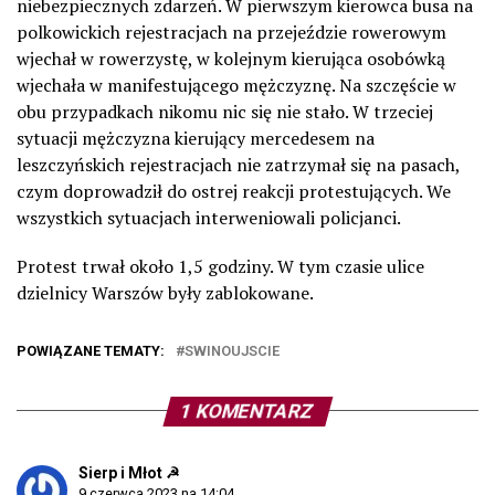
niebezpiecznych zdarzeń. W pierwszym kierowca busa na
polkowickich rejestracjach na przejeździe rowerowym
wjechał w rowerzystę, w kolejnym kierująca osobówką
wjechała w manifestującego mężczyznę. Na szczęście w
obu przypadkach nikomu nic się nie stało. W trzeciej
sytuacji mężczyzna kierujący mercedesem na
leszczyńskich rejestracjach nie zatrzymał się na pasach,
czym doprowadził do ostrej reakcji protestujących. We
wszystkich sytuacjach interweniowali policjanci.
Protest trwał około 1,5 godziny. W tym czasie ulice
dzielnicy Warszów były zablokowane.
POWIĄZANE TEMATY:
SWINOUJSCIE
1 KOMENTARZ
Sierp i Młot ☭
9 czerwca 2023 na 14:04