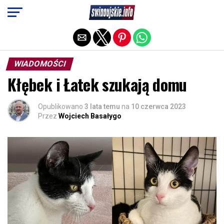
Exit mobile version
WIADOMOŚCI
Kłębek i Łatek szukają domu
Opublikowano
3 lata temu
na
10 czerwca 2023
Przez
Wojciech Basałygo