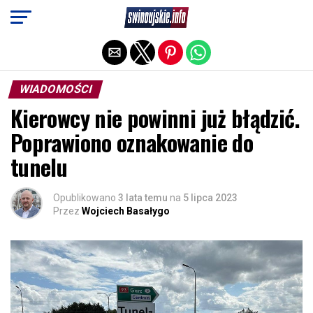
Exit mobile version
WIADOMOŚCI
Kierowcy nie powinni już błądzić.
Poprawiono oznakowanie do
tunelu
Opublikowano
3 lata temu
na
5 lipca 2023
Przez
Wojciech Basałygo