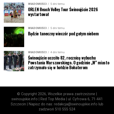
WIADOMOŚCI
5 dni temu
ORLEN Beach Volley Tour Świnoujście 2026
wystartował
WIADOMOŚCI
5 dni temu
Będzie taneczny wieczór pod gołym niebem
WIADOMOŚCI
4 dni temu
Świnoujście uczciło 82. rocznicę wybuchu
Powstania Warszawskiego. O godzinie „W” miasto
zatrzymało się w hołdzie Bohaterom
© Copyright 2026, Wszelkie prawa zastrzeżone |
swinoujskie.info | Red Top Media | ul. Cyfrowa 6, 71-441
Szczecin | Napisz do nas: redakcja@swinoujskie.info lub
zadzwoń 510 555 524