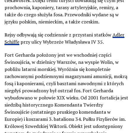
ciekawostek. Dzięki temu turyści dowiadują się czym jest
prochownia, kaponiery, tarasy artyleryjskie, remizy, a
także do czego służyła fosa. Przewodniki wydane są w
języku polskim, niemieckim, a także czeskim.
Rejsy odbywają się codziennie z przystani statków
Adler
Schiffe
przy ulicy Wybrzeże Władysława IV 35.
Fort Gerharda położony jest we wschodniej części
Świnoujścia, w dzielnicy Warszów, na wyspie Wolin, w
pobliżu latarni morskiej. Wyróżnia się kompletnie
zachowanymi podziemnymi magazynami amunicji, mokrą
fosą i kaponierami, czyli basztami nawodnymi z których
niegdyś prowadzony był ostrzał fos. Fort Gerharda
wybudowano w połowie XIX wieku. Od 2001 fortalicja jest
siedzibą historycznego Komendanta Twierdzy
Świnoujście (ostatniego pruskiego komendanta w
Europie) i koszarami 3. batalionu 34. Pułku Fizylierów im.
Królowej Szwedzkiej Wiktorii. Obiekt jest udostępniony