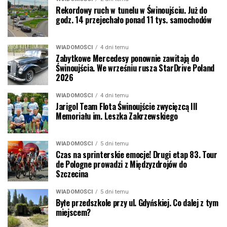
Rekordowy ruch w tunelu w Świnoujściu. Już do
godz. 14 przejechało ponad 11 tys. samochodów
WIADOMOŚCI
4 dni temu
Zabytkowe Mercedesy ponownie zawitają do
Świnoujścia. We wrześniu rusza StarDrive Poland
2026
WIADOMOŚCI
4 dni temu
Jarigol Team Flota Świnoujście zwycięzcą III
Memoriału im. Leszka Zakrzewskiego
WIADOMOŚCI
5 dni temu
Czas na sprinterskie emocje! Drugi etap 83. Tour
de Pologne prowadzi z Międzyzdrojów do
Szczecina
WIADOMOŚCI
5 dni temu
Byłe przedszkole przy ul. Gdyńskiej. Co dalej z tym
miejscem?