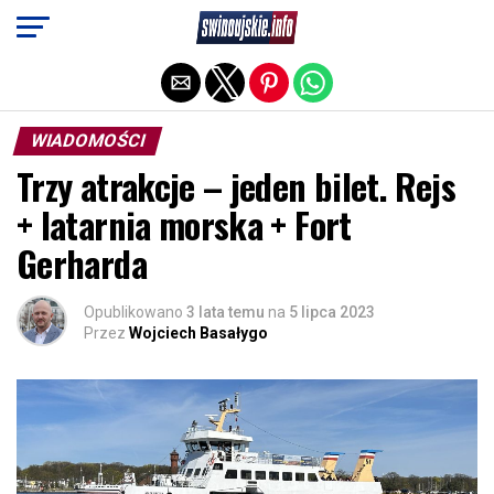
Exit mobile version
WIADOMOŚCI
Trzy atrakcje – jeden bilet. Rejs
+ latarnia morska + Fort
Gerharda
Opublikowano
3 lata temu
na
5 lipca 2023
Przez
Wojciech Basałygo