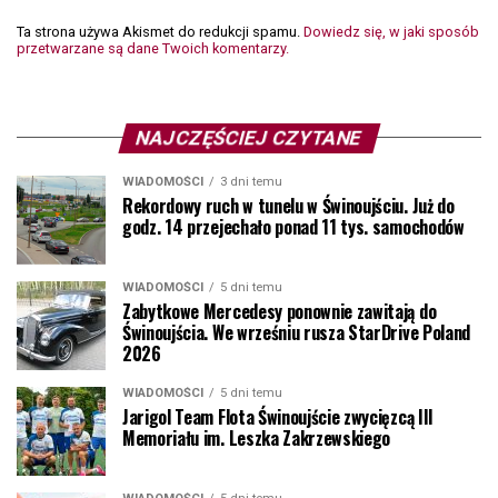
Ta strona używa Akismet do redukcji spamu.
Dowiedz się, w jaki sposób
przetwarzane są dane Twoich komentarzy.
NAJCZĘŚCIEJ CZYTANE
WIADOMOŚCI
3 dni temu
Rekordowy ruch w tunelu w Świnoujściu. Już do
godz. 14 przejechało ponad 11 tys. samochodów
WIADOMOŚCI
5 dni temu
Zabytkowe Mercedesy ponownie zawitają do
Świnoujścia. We wrześniu rusza StarDrive Poland
2026
WIADOMOŚCI
5 dni temu
Jarigol Team Flota Świnoujście zwycięzcą III
Memoriału im. Leszka Zakrzewskiego