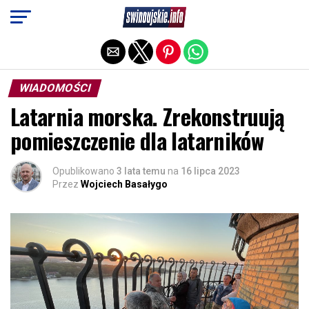
Exit mobile version
WIADOMOŚCI
Latarnia morska. Zrekonstruują
pomieszczenie dla latarników
Opublikowano
3 lata temu
na
16 lipca 2023
Przez
Wojciech Basałygo