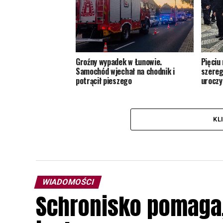
Groźny wypadek w Łunowie.
Pięciu
Samochód wjechał na chodnik i
szereg
potrącił pieszego
uroczy
KL
WIADOMOŚCI
Schronisko pomaga, 