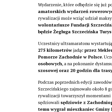
Wydarzenie, które odbędzie się już po
amatorskich wydarzeń rowerowyc
rywalizacji może wziąć udział maks
wolontariusze Fundacji Szczeciń
będzie Żegluga Szczecińska Tury
Uczestnicy ultramaratonu wystartują
275 kilometrów
jadąc
przez Mekle
Pomorze Zachodnie w Polsce
. Uc
osobowych
, a na pokonanie dystans
szosowej oraz 20 godzin dla tras
Podczas poprzednich edycji zawodów
Szczecińskiego zajmowało około 8 
rywalizacji towarzyszył momentami si
sędziowali
sędziowie z Zachodnio
temu wygrał mieszkaniec Gminy 