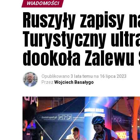
WIADOMOŚCI
Ruszyły zapisy na
Turystyczny ult
dookoła Zalewu 
Opublikowano
3 lata temu
na
16 lipca 2023
Przez
Wojciech Basałygo