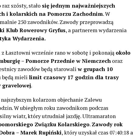
 raz szósty, stało
się jednym najważniejszych
h i kolarskich na Pomorzu Zachodnim
. W
ymalnie 250 zawodników. Zawody przeprowadzą
ski Klub Rowerowy Gryfus
, a partnerem wydarzenia
styka Wydarzenia.
 z Łasztowni wcześnie rano w sobotę i pokonają
około
mburgię – Pomorze Przednie w Niemczech
oraz
zestnicy zawodów będą starowali
w grupach 10
u będą mieli
limit czasowy 17 godzin dla trasy
y gravelowej
.
 najszybszym kolarzom objechanie Zalewu
godzin. W ubiegłym roku zawodnikom podczas
lny wiatr, który utrudniał jazdję. Ultramaraton
pomorskiego Związku Kolarskiego
.
Zawody rok
Dobra –
Marek Rupiński
, który uzyskał czas 07:40:18 a