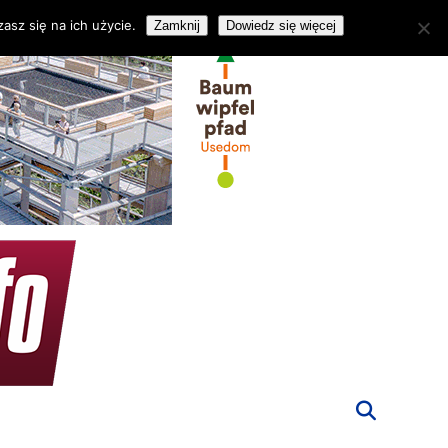
asz się na ich użycie.
Zamknij
Dowiedz się więcej