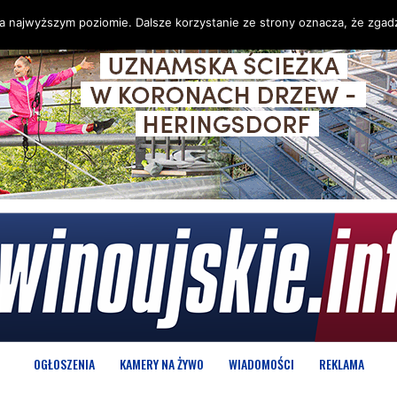
na najwyższym poziomie. Dalsze korzystanie ze strony oznacza, że zgadz
OGŁOSZENIA
KAMERY NA ŻYWO
WIADOMOŚCI
REKLAMA