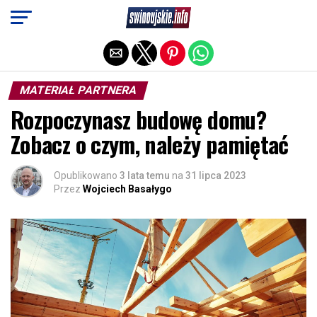
Exit mobile version
MATERIAŁ PARTNERA
Rozpoczynasz budowę domu?
Zobacz o czym, należy pamiętać
Opublikowano
3 lata temu
na
31 lipca 2023
Przez
Wojciech Basałygo