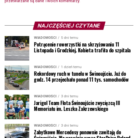
przetwarzane są dane Twoich komentarzy.
NAJCZĘŚCIEJ CZYTANE
WIADOMOŚCI
5 dni temu
Potrącenie rowerzystki na skrzyżowaniu 11
Listopada i Grodzkiej. Kobieta trafiła do szpitala
WIADOMOŚCI
1 dzień temu
Rekordowy ruch w tunelu w Świnoujściu. Już do
godz. 14 przejechało ponad 11 tys. samochodów
WIADOMOŚCI
3 dni temu
Jarigol Team Flota Świnoujście zwycięzcą III
Memoriału im. Leszka Zakrzewskiego
WIADOMOŚCI
3 dni temu
Zabytkowe Mercedesy ponownie zawitają do
Świnoujścia. We wrześniu rusza StarDrive Poland