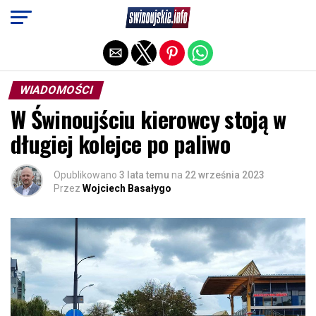
Exit mobile version
WIADOMOŚCI
W Świnoujściu kierowcy stoją w
długiej kolejce po paliwo
Opublikowano
3 lata temu
na
22 września 2023
Przez
Wojciech Basałygo