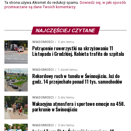
Ta strona używa Akismet do redukcji spamu.
Dowiedz się, w jaki sposób
przetwarzane są dane Twoich komentarzy.
NAJCZĘŚCIEJ CZYTANE
WIADOMOŚCI
5 dni temu
Potrącenie rowerzystki na skrzyżowaniu 11
Listopada i Grodzkiej. Kobieta trafiła do szpitala
WIADOMOŚCI
1 dzień temu
Rekordowy ruch w tunelu w Świnoujściu. Już do
godz. 14 przejechało ponad 11 tys. samochodów
WIADOMOŚCI
5 dni temu
Wakacyjna atmosfera i sportowe emocje na 458.
parkrunie w Świnoujściu
WIADOMOŚCI
3 dni temu