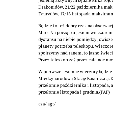
Jesienią aktywnych będzie kilka ro
Drakonidów, 21/22 października ma
Taurydów, 17/18 listopada maksimu
Będzie to też dobry czas na obserwac
Mars. Na początku jesieni wieczorem
dystansu na niebie pomiędzy Jowiszem
planety potrzeba teleskopu. Wieczore
spojrzymy nad ranem, to jasno świec
Przez teleskop zaś przez cała noc m
W pierwsze jesienne wieczory będzie
Międzynarodową Stację Kosmiczną. Ko
przełomie października i listopada,
przełomie listopada i grudnia.(PAP)
cza/ agt/