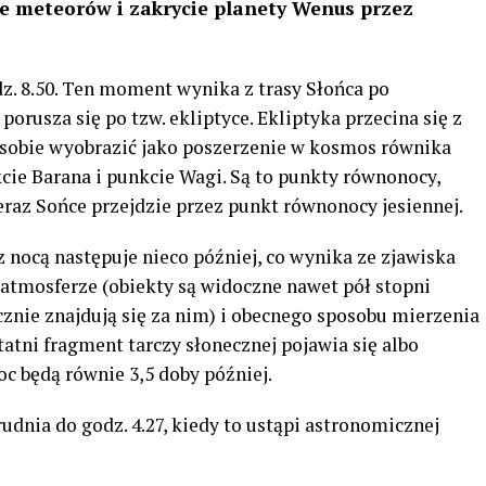
je meteorów i zakrycie planety Wenus przez
dz. 8.50. Ten moment wynika z trasy Słońca po
orusza się po tzw. ekliptyce. Ekliptyka przecina się z
sobie wyobrazić jako poszerzenie w kosmos równika
ie Barana i punkcie Wagi. Są to punkty równonocy,
eraz Sońce przejdzie przez punkt równonocy jesiennej.
 nocą następuje nieco później, co wynika ze zjawiska
 atmosferze (obiekty są widoczne nawet pół stopni
cznie znajdują się za nim) i obecnego sposobu mierzenia
tni fragment tarczy słonecznej pojawia się albo
oc będą równie 3,5 doby później.
udnia do godz. 4.27, kiedy to ustąpi astronomicznej