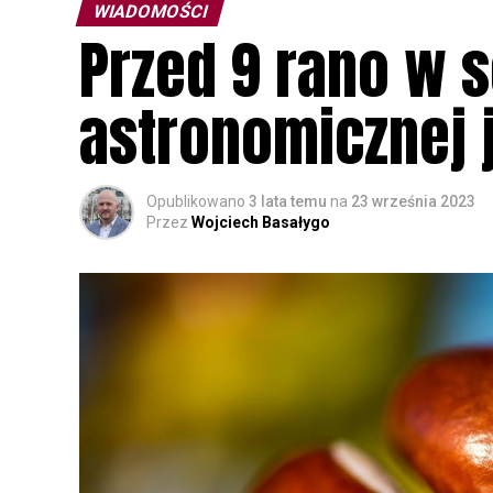
WIADOMOŚCI
Przed 9 rano w 
astronomicznej 
Opublikowano
3 lata temu
na
23 września 2023
Przez
Wojciech Basałygo