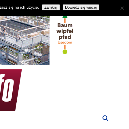
asz się na ich użycie.
Zamknij
Dowiedz się więcej