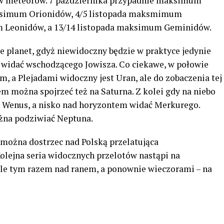
jów meteorów. 7 października przypadnie maksimum
ksimum Orionidów, 4/5 listopada maksmimum
m Leonidów, a 13/14 listopada maksimum Geminidów.
je planet, gdyż niewidoczny będzie w praktyce jedynie
 widać wschodzącego Jowisza. Co ciekawe, w połowie
, a Plejadami widoczny jest Uran, ale do zobaczenia tej
m można spojrzeć też na Saturna. Z kolei gdy na niebo
i Wenus, a nisko nad horyzontem widać Merkurego.
ożna podziwiać Neptuna.
 można dostrzec nad Polską przelatująca
lejna seria widocznych przelotów nastąpi na
 ale tym razem nad ranem, a ponownie wieczorami – na