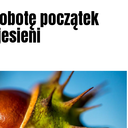
sobotę początek
jesieni