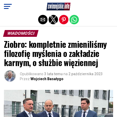
Exit mobile version
WIADOMOŚCI
Ziobro: kompletnie zmieniliśmy
filozofię myślenia o zakładzie
karnym, o służbie więziennej
Opublikowano
3 lata temu
na
2 października 2023
Przez
Wojciech Basałygo