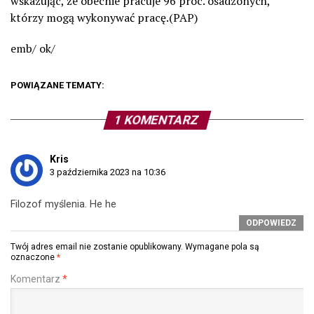
wskazując, że obecnie pracuje 96 proc. osadzonych,
którzy mogą wykonywać pracę.(PAP)
emb/ ok/
POWIĄZANE TEMATY:
1 KOMENTARZ
Kris
3 października 2023 na 10:36
Filozof myślenia. He he
ODPOWIEDZ
Twój adres email nie zostanie opublikowany.
Wymagane pola są
oznaczone
*
Komentarz
*