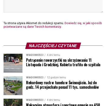
Ta strona używa Akismet do redukcji spamu.
Dowiedz się, w jaki sposób
przetwarzane są dane Twoich komentarzy.
NAJCZĘŚCIEJ CZYTANE
WIADOMOŚCI
4 dni temu
Potrącenie rowerzystki na skrzyżowaniu 11
Listopada i Grodzkiej. Kobieta trafiła do szpitala
WIADOMOŚCI
12 godzin temu
Rekordowy ruch w tunelu w Świnoujściu. Już do
godz. 14 przejechało ponad 11 tys. samochodów
WIADOMOŚCI
4 dni temu
Wakacyjna atmosfera i sportowe emocje na 458.