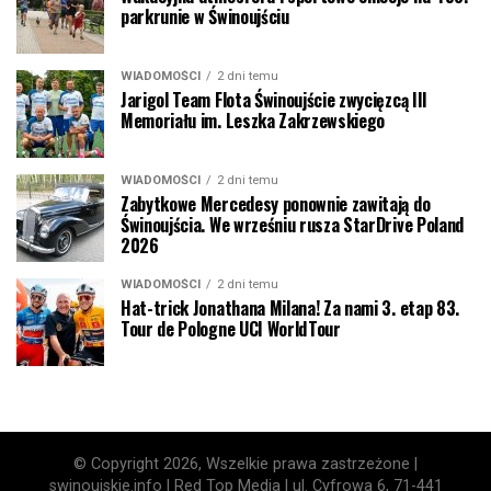
parkrunie w Świnoujściu
WIADOMOŚCI
2 dni temu
Jarigol Team Flota Świnoujście zwycięzcą III
Memoriału im. Leszka Zakrzewskiego
WIADOMOŚCI
2 dni temu
Zabytkowe Mercedesy ponownie zawitają do
Świnoujścia. We wrześniu rusza StarDrive Poland
2026
WIADOMOŚCI
2 dni temu
Hat-trick Jonathana Milana! Za nami 3. etap 83.
Tour de Pologne UCI WorldTour
© Copyright 2026, Wszelkie prawa zastrzeżone |
swinoujskie.info | Red Top Media | ul. Cyfrowa 6, 71-441