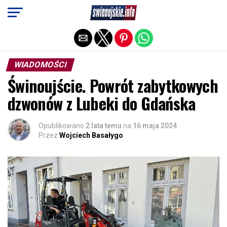
Exit mobile version
WIADOMOŚCI
Świnoujście. Powrót zabytkowych
dzwonów z Lubeki do Gdańska
Opublikowano
2 lata temu
na
16 maja 2024
Przez
Wojciech Basałygo