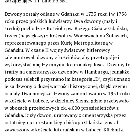
zarządzający
TT-Line Polska.
D
zwony zostały odlane w Gdańsku w 1733 roku i w 1758
roku
przez polskich ludwisarzy
. Dwa dzwony (mały i
średni) pochodzą z Kościoła pw. Bożego Ciała w Gdańsku,
t
rzeci (największy) z Kościoła w Wocławach na Żuławach,
reprezentowanego przez Kurię Metropolitarną w
Gdańsku. W czasie II wojny światowej hitlerowcy
z
demontowali dzwony
z kościołów, aby
przetopić je i
wykorzystać między innymi do produkcji łusek.
D
zwony
te
trafiły na cmentarzysko dzwonów w Hamburgu,
jednakże
podczas selekcji przyznano im kategorię „D”, czyli uznano
je za dzwony o dużej wartości historycznej, dzięki czemu
ocalały. Dwa mniejsze dzwony zamontowano w 1951 roku
w kościele w Lubece
, w dzielnicy
Siems
, gdzie
przebywało
w obozach przejściowych ok
.
4.
000 przesiedleńców z
Gdańska. Duży dzwon,
uratowany z cmentarzyska przez
ostatniego protestanckiego biskupa Gdańska, został
zawieszony w kościele luterańskim w Lubece-Kücknitz.