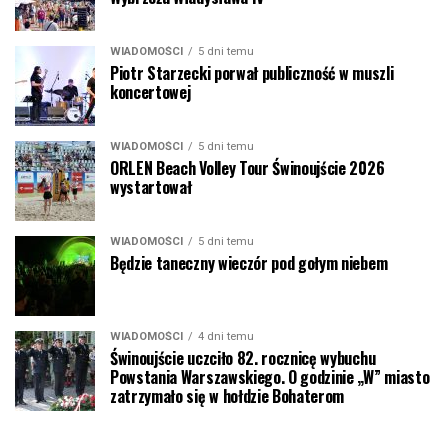
WIADOMOŚCI
5 dni temu
Piotr Starzecki porwał publiczność w muszli
koncertowej
WIADOMOŚCI
5 dni temu
ORLEN Beach Volley Tour Świnoujście 2026
wystartował
WIADOMOŚCI
5 dni temu
Będzie taneczny wieczór pod gołym niebem
WIADOMOŚCI
4 dni temu
Świnoujście uczciło 82. rocznicę wybuchu
Powstania Warszawskiego. O godzinie „W” miasto
zatrzymało się w hołdzie Bohaterom