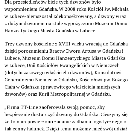
Dla p
rzesiedleńc
ów
bicie tych dzwonów było
wspomnieniem
Gdańska.
W 2008 roku Kościół
ś
w.
Mic
hała
w Lubece-
Siems
został zdekonsekrowany, a dzwony wraz
z dużym dzwonem na stałe wypożyczono Muzeum Domu
Hanzeatyckiego Miasta Gdańska
w Lubece
.
Trzy dzwony kościelne z XVIII wieku wracają do Gdańska
dzięki porozumieniu Bractw Dworu Artusa w Gdańsku
i
Lubece,
Muzeum Domu Hanzeatyckiego Miasta Gdańska
w Lubece, Unii Kościołów Ewangelickich w Niemczech
(dotychczasowego właściciela dzwonów)
,
Konsula
towi
Generalne
mu
Niemiec w Gdańsku
,
Kości
ołowi
pw. Bożego
Ciała w Gdańsku
(prawowitego właściciela mniejszych
dzwonów)
oraz
Kurii Metropolitarnej w Gdańsku
.
„
Firma TT-Line zaoferowała swoją pomo
c
, aby
bezpiecznie dostarczyć dzwony do Gdańska
. C
ieszymy się,
że to nam powierzono
zadanie
zadbania logistycznego o
tak cenny ładunek
. Dzięki
temu
możemy mie
ć
swój udział