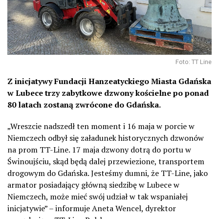
Foto: TT Line
Z inicjatywy Fundacji Hanzeatyckiego Miasta Gdańska
w Lubece trzy zabytkowe dzwony kościelne po ponad
80 latach zostaną zwrócone do Gdańska.
„
Wreszcie nadszedł ten moment
i
16 maja w porcie w
Niemczech
odbył
się załadunek
historycznych
dzwonów
na prom TT-Line. 17 maja
dzwony
dot
rą
do portu w
Świnoujściu, skąd będą dalej
przewiezione,
transport
em
drogowym
do Gdańska.
Jesteśmy dumni, że
TT-Line,
jako
armator posiadaj
ą
cy
główną siedzibę w Lubece
w
Niemczech,
może
mieć swój udział
w tak
wspaniałej
inicjatywie
” – informuje Aneta Wencel, dyrektor