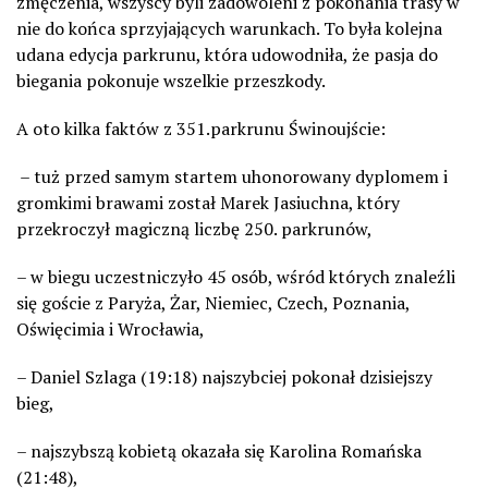
zmęczenia, wszyscy byli zadowoleni z pokonania trasy w
nie do końca sprzyjających warunkach. To była kolejna
udana edycja parkrunu, która udowodniła, że pasja do
biegania pokonuje wszelkie przeszkody.
A oto kilka faktów z 351.parkrunu Świnoujście:
– tuż przed samym startem uhonorowany dyplomem i
gromkimi brawami został Marek Jasiuchna, który
przekroczył magiczną liczbę 250. parkrunów,
– w biegu uczestniczyło 45 osób, wśród których znaleźli
się goście z Paryża, Żar, Niemiec, Czech, Poznania,
Oświęcimia i Wrocławia,
– Daniel Szlaga (19:18) najszybciej pokonał dzisiejszy
bieg,
– najszybszą kobietą okazała się Karolina Romańska
(21:48),