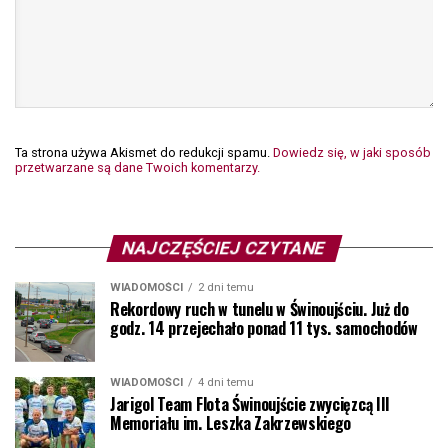
Ta strona używa Akismet do redukcji spamu.
Dowiedz się, w jaki sposób
przetwarzane są dane Twoich komentarzy.
NAJCZĘŚCIEJ CZYTANE
WIADOMOŚCI
2 dni temu
Rekordowy ruch w tunelu w Świnoujściu. Już do
godz. 14 przejechało ponad 11 tys. samochodów
WIADOMOŚCI
4 dni temu
Jarigol Team Flota Świnoujście zwycięzcą III
Memoriału im. Leszka Zakrzewskiego