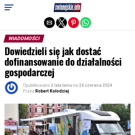
Exit mobile version
WIADOMOŚCI
Dowiedzieli się jak dostać
dofinansowanie do działalności
gospodarczej
Opublikowano
2 lata temu
na
24 czerwca 2024
Przez
Robert Kołodziej