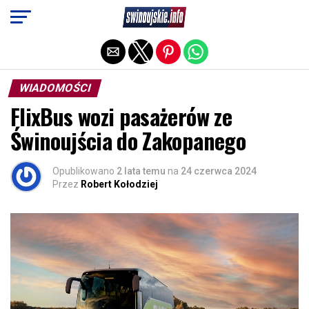
Exit mobile version
WIADOMOŚCI
FlixBus wozi pasażerów ze
Świnoujścia do Zakopanego
Opublikowano
2 lata temu
na
24 czerwca 2024
Przez
Robert Kołodziej