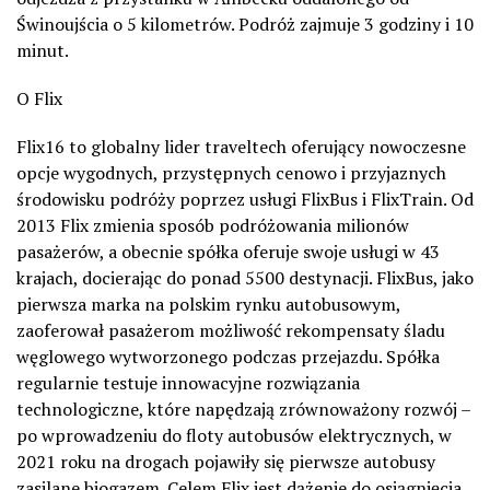
Świnoujścia o 5 kilometrów. Podróż zajmuje 3 godziny i 10
minut.
O Flix
Flix16 to globalny lider traveltech oferujący nowoczesne
opcje wygodnych, przystępnych cenowo i przyjaznych
środowisku podróży poprzez usługi FlixBus i FlixTrain. Od
2013 Flix zmienia sposób podróżowania milionów
pasażerów, a obecnie spółka oferuje swoje usługi w 43
krajach, docierając do ponad 5500 destynacji. FlixBus, jako
pierwsza marka na polskim rynku autobusowym,
zaoferował pasażerom możliwość rekompensaty śladu
węglowego wytworzonego podczas przejazdu. Spółka
regularnie testuje innowacyjne rozwiązania
technologiczne, które napędzają zrównoważony rozwój –
po wprowadzeniu do floty autobusów elektrycznych, w
2021 roku na drogach pojawiły się pierwsze autobusy
zasilane biogazem. Celem Flix jest dążenie do osiągnięcia