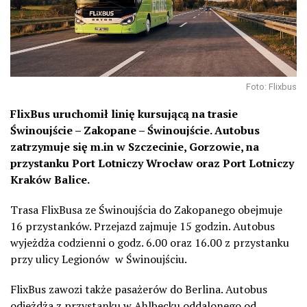
Foto: Flixbus
FlixBus uruchomił linię kursującą na trasie
Świnoujście – Zakopane – Świnoujście. Autobus
zatrzymuje się
m.in
w Szczecinie, Gorzowie, na
przystanku Port Lotniczy Wrocław oraz Port Lotniczy
Kraków Balice.
Trasa FlixBusa ze Świnoujścia do Zakopanego obejmuje
16 przystanków. Przejazd zajmuje 15 godzin. Autobus
wyjeżdża codzienni o godz. 6.00 oraz 16.00 z przystanku
przy ulicy Legionów
w Świnoujściu.
FlixBus zawozi także pasażerów do Berlina. Autobus
odjeżdża z przystanku w Ahlbecku oddalonego od