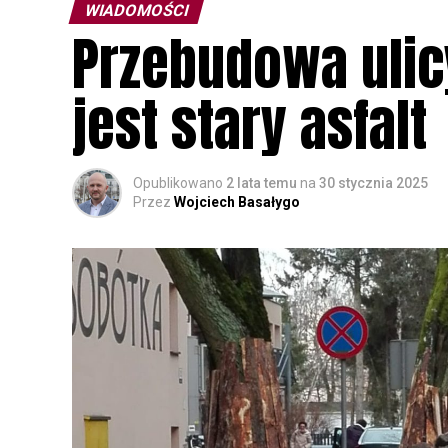
WIADOMOŚCI
Przebudowa ulic
jest stary asfalt
Opublikowano
2 lata temu
na
30 stycznia 2025
Przez
Wojciech Basałygo