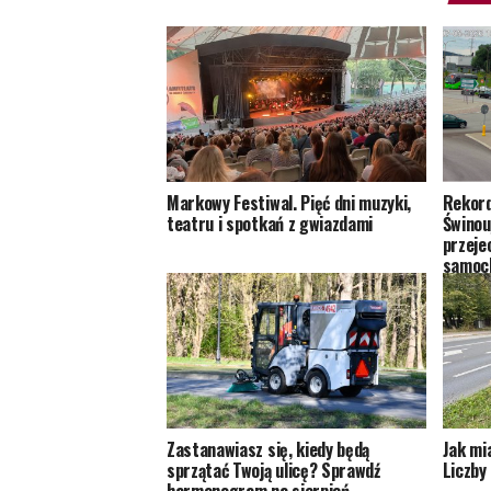
Markowy Festiwal. Pięć dni muzyki,
Rekord
teatru i spotkań z gwiazdami
Świnouj
przeje
samoc
Zastanawiasz się, kiedy będą
Jak mi
sprzątać Twoją ulicę? Sprawdź
Liczby 