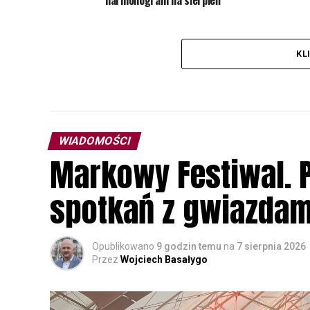
harmonogram na sierpień
KL
WIADOMOŚCI
Markowy Festiwal. P
spotkań z gwiazdam
Opublikowano
9 godzin temu
na
7 sierpnia 2026
Przez
Wojciech Basałygo