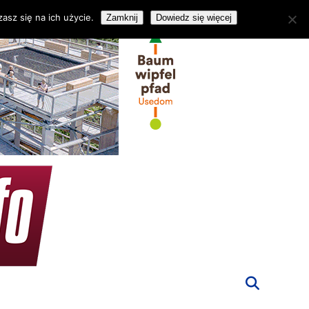
asz się na ich użycie.
Zamknij
Dowiedz się więcej