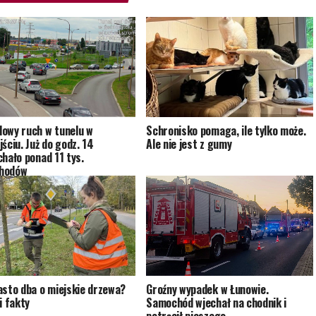
owy ruch w tunelu w
Schronisko pomaga, ile tylko może.
ściu. Już do godz. 14
Ale nie jest z gumy
chało ponad 11 tys.
hodów
asto dba o miejskie drzewa?
Groźny wypadek w Łunowie.
i fakty
Samochód wjechał na chodnik i