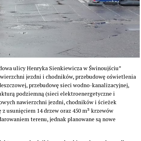
dowa ulicy Henryka Sienkiewicza w Świnoujściu”
awierzchni jezdni i chodników, przebudowę oświetlenia
deszczowej, przebudowę sieci wodno-kanalizacyjnej,
trukturą podziemną (sieci elektroenergetyczne i
owych nawierzchni jezdni, chodników i ścieżek
ię z usunięciem 14 drzew oraz 450 m² krzewów
darowaniem terenu, jednak planowane są nowe