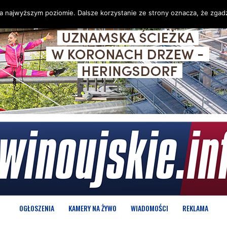
na najwyższym poziomie. Dalsze korzystanie ze strony oznacza, że zgadz
OGŁOSZENIA
KAMERY NA ŻYWO
WIADOMOŚCI
REKLAMA