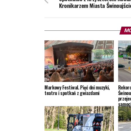
Kronikarzem Miasta Świnoujści
MO
Markowy Festiwal. Pięć dni muzyki,
Rekord
teatru i spotkań z gwiazdami
Świnouj
przeje
samoc