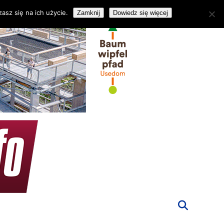
asz się na ich użycie.
Zamknij
Dowiedz się więcej