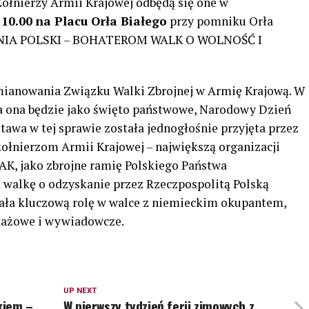
łnierzy Armii Krajowej odbędą się one w
 10.00
na Placu Orła Białego
przy pomniku Orła
NIA POLSKI – BOHATEROM WALK O WOLNOŚĆ I
emianowania Związku Walki Zbrojnej w Armię Krajową. W
a ona będzie jako święto państwowe, Narodowy Dzień
tawa w tej sprawie została jednogłośnie przyjęta przez
żołnierzom Armii Krajowej – największą organizacji
 AK, jako zbrojne ramię Polskiego Państwa
 walkę o odzyskanie przez Rzeczpospolitą Polską
rała kluczową rolę w walce z niemieckim okupantem,
otażowe i wywiadowcze.
UP NEXT
kiem –
W pierwszy tydzień ferii zimowych z