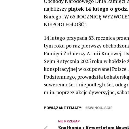
Obchody Narodowego Dnia Pamięci Żo
najbliższy
piątek 14 lutego o godz.
Białego „W 65 ROCZNICĘ WYZWOLE
NIEPODLEGŁOŚĆ”.
14 lutego przypada 83. rocznica prz
tym roku po raz pierwszy obchodzon
Pamięci Żołnierzy Armii Krajowej. Us
Sejm 9 stycznia 2025 roku w hołdzie 
konspiracyjnej w okupowanej Polsce.
Podziemnego, prowadziła bohaterską
suwerenności i niepodległości, odeg
m.in. poprzez akcje dywersyjne, sab
POWIĄZANE TEMATY:
SWINOUJSCIE
NIE PRZEGAP
Spotkanie z Krzysztofem Nowa