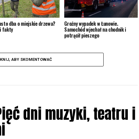
asto dba o miejskie drzewa?
Groźny wypadek w Łunowie.
i fakty
Samochód wjechał na chodnik i
potrącił pieszego
IKNIJ, ABY SKOMENTOWAĆ
ięć dni muzyki, teatru i
i