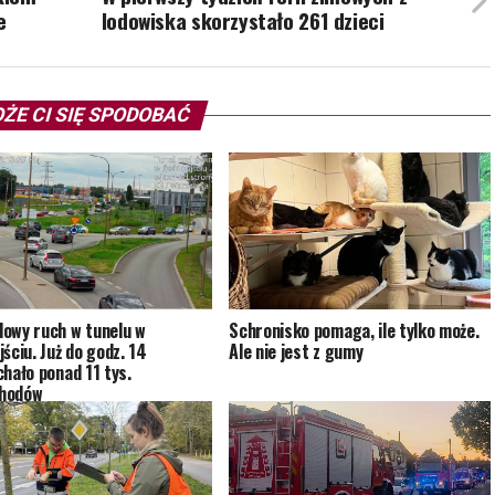
e
lodowiska skorzystało 261 dzieci
ŻE CI SIĘ SPODOBAĆ
owy ruch w tunelu w
Schronisko pomaga, ile tylko może.
ściu. Już do godz. 14
Ale nie jest z gumy
chało ponad 11 tys.
hodów