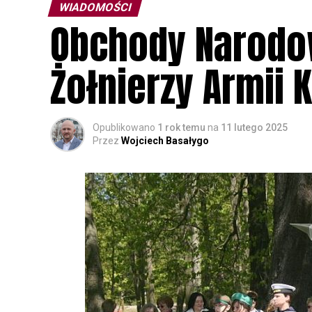
WIADOMOŚCI
Obchody Narodo
Żołnierzy Armii 
Opublikowano
1 rok temu
na
11 lutego 2025
Przez
Wojciech Basałygo