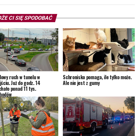
ŻE CI SIĘ SPODOBAĆ
owy ruch w tunelu w
Schronisko pomaga, ile tylko może.
ściu. Już do godz. 14
Ale nie jest z gumy
chało ponad 11 tys.
hodów