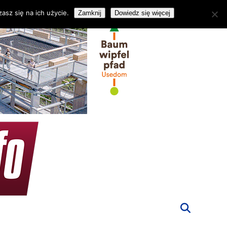
asz się na ich użycie.
Zamknij
Dowiedz się więcej