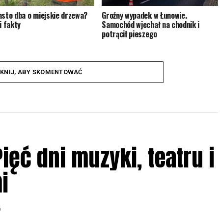
asto dba o miejskie drzewa?
Groźny wypadek w Łunowie.
i fakty
Samochód wjechał na chodnik i
potrącił pieszego
IKNIJ, ABY SKOMENTOWAĆ
ięć dni muzyki, teatru i
i
6