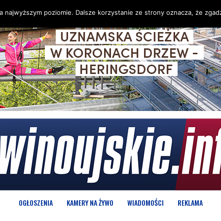
na najwyższym poziomie. Dalsze korzystanie ze strony oznacza, że zgadz
OGŁOSZENIA
KAMERY NA ŻYWO
WIADOMOŚCI
REKLAMA