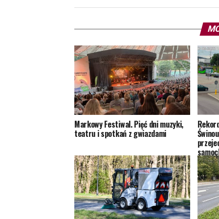
MO
Markowy Festiwal. Pięć dni muzyki,
Rekord
teatru i spotkań z gwiazdami
Świnouj
przeje
samoc