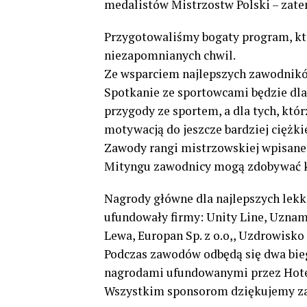
medalistów Mistrzostw Polski – zatem
Przygotowaliśmy bogaty program, któ
niezapomnianych chwil.
Ze wsparciem najlepszych zawodnik
Spotkanie ze sportowcami będzie dla
przygody ze sportem, a dla tych, któr
motywacją do jeszcze bardziej ciężkie
Zawody rangi mistrzowskiej wpisane 
Mityngu zawodnicy mogą zdobywać kw
Nagrody główne dla najlepszych lekk
ufundowały firmy: Unity Line, Uzna
Lewa, Europan Sp. z o.o,, Uzdrowisko 
Podczas zawodów odbędą się dwa bie
nagrodami ufundowanymi przez Hotel
Wszystkim sponsorom dziękujemy za