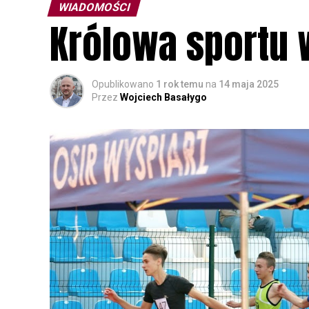
WIADOMOŚCI
Królowa sportu 
Opublikowano
1 rok temu
na
14 maja 2025
Przez
Wojciech Basałygo