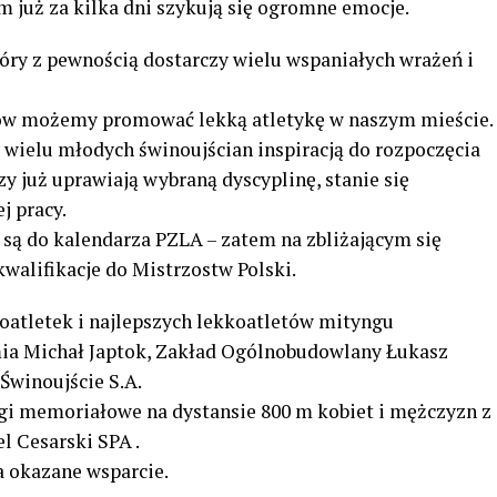
 już za kilka dni szykują się ogromne emocje.
ry z pewnością dostarczy wielu wspaniałych wrażeń i
ów możemy promować lekką atletykę w naszym mieście.
 wielu młodych świnoujścian inspiracją do rozpoczęcia
zy już uprawiają wybraną dyscyplinę, stanie się
j pracy.
są do kalendarza PZLA – zatem na zbliżającym się
alifikacje do Mistrzostw Polski.
oatletek i najlepszych lekkoatletów mityngu
mia Michał Japtok, Zakład Ogólnobudowlany Łukasz
Świnoujście S.A.
gi memoriałowe na dystansie 800 m kobiet i mężczyzn z
 Cesarski SPA .
 okazane wsparcie.