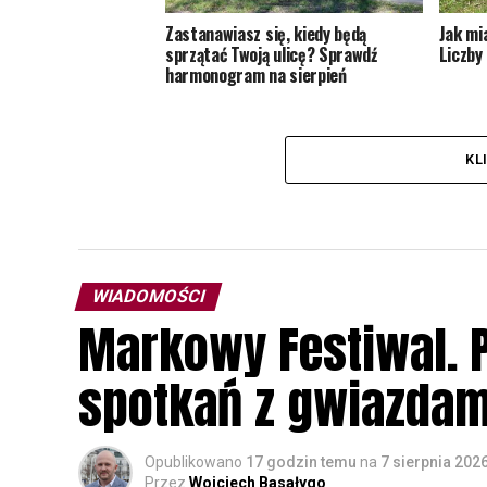
Zastanawiasz się, kiedy będą
Jak mi
sprzątać Twoją ulicę? Sprawdź
Liczby 
harmonogram na sierpień
KL
WIADOMOŚCI
Markowy Festiwal. P
spotkań z gwiazdam
Opublikowano
17 godzin temu
na
7 sierpnia 202
Przez
Wojciech Basałygo