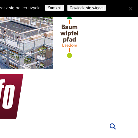
asz się na ich użycie.
Zamknij
Dowiedz się więcej