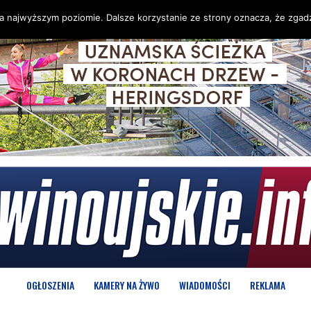
na najwyższym poziomie. Dalsze korzystanie ze strony oznacza, że zgadz
OGŁOSZENIA
KAMERY NA ŻYWO
WIADOMOŚCI
REKLAMA