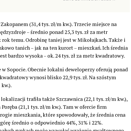
 Zakopanem (31,4 tys. zł/m kw.). Trzecie miejsce na
zyzdroje – średnio ponad 25,3 tys. zł za metr
 rok temu. Odrobinę taniej jest w Mikołajkach. Także i
nkowo tanich – jak na ten kurort – mieszkań. Ich średnia
jest bardzo wysoka – ok. 24 tys. zł za metr kwadratowy.
 w Sopocie. Obecnie lokalni deweloperzy oferują ponad
r kwadratowy wynosi blisko 22,9 tys. zł. Na szóstym
 kw.).
okalizacji trafiła także Szczawnica (22,1 tys. zł/m kw.),
a Poręba (21,1 tys. zł/m kw.). Tam w ofercie firm
drogie mieszkania, które spowodowały, że średnia cena
órę średnio o odpowiednio 44%, 31% i 22%.
 małych rynkach może wywołać wrażenie gwałtownego