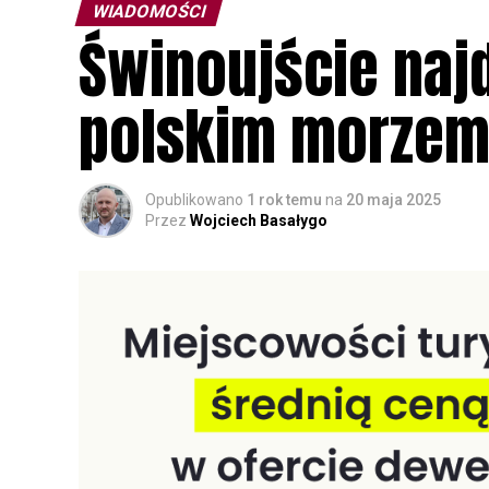
WIADOMOŚCI
Świnoujście na
polskim morze
Opublikowano
1 rok temu
na
20 maja 2025
Przez
Wojciech Basałygo