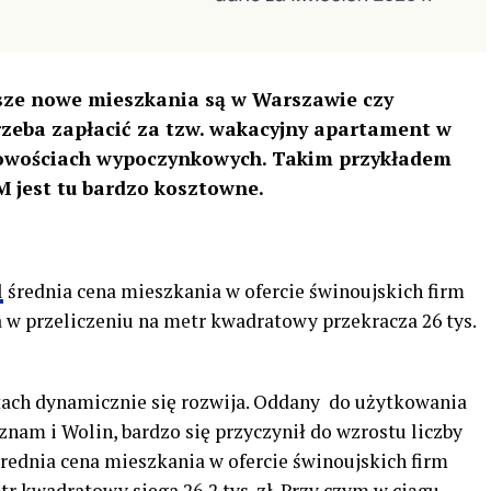
roższe nowe mieszkania są w Warszawie czy
trzeba zapłacić za tzw. wakacyjny apartament w
cowościach wypoczynkowych. Takim przykładem
 M jest tu bardzo kosztowne.
l
średnia cena mieszkania w ofercie świnoujskich firm
 a w przeliczeniu na metr kwadratowy przekracza 26 tys.
tach dynamicznie się rozwija. Oddany do użytkowania
znam i Wolin, bardzo się przyczynił do wzrostu liczby
rednia cena mieszkania w ofercie świnoujskich firm
r kwadratowy sięga 26,2 tys. zł. Przy czym w ciągu