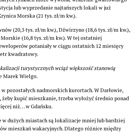
tycja lub wyprzedanie najtańszych lokali w już
ynica Morska (21 tys. zł/m kw.).
w (20,3 tys. zł/m kw.), Dźwirzyno (18,6 tys. zł/m kw.),
 Morskie (16,8 tys. zł/m kw.). W tej ostatniej
eweloperów potaniały w ciągu ostatnich 12 miesięcy
metr kwadratowy.
kalizacji turystycznych wciąż większość stanowią
e Marek Wielgo.
w pozostałych nadmorskich kurortach. W Darłowie,
żeby kupić mieszkanie, trzeba wyłożyć średnio ponad
więcej niż… w Gdańsku.
 w dużych miastach są lokalizacje mniej lub bardziej
ców mieszkań wakacyjnych. Dlatego różnice między