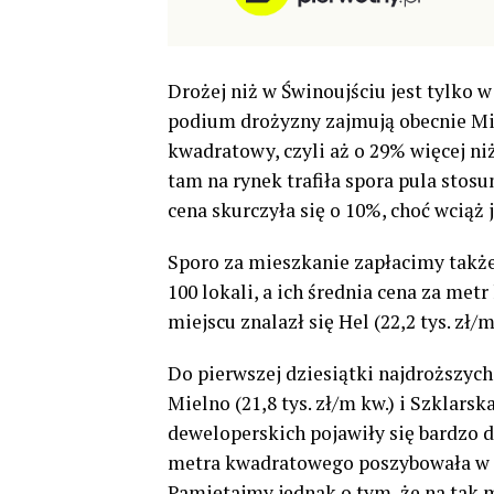
Drożej niż w Świnoujściu jest tylko w
podium drożyzny zajmują obecnie Międ
kwadratowy, czyli aż o 29% więcej niż
tam na rynek trafiła spora pula stosu
cena skurczyła się o 10%, choć wciąż 
Sporo za mieszkanie zapłacimy także
100 lokali, a ich średnia cena za met
miejscu znalazł się Hel (22,2 tys. zł/m
Do pierwszej dziesiątki najdroższych l
Mielno (21,8 tys. zł/m kw.) i Szklarsk
deweloperskich pojawiły się bardzo 
metra kwadratowego poszybowała w g
Pamiętajmy jednak o tym, że na tak