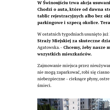
W Świnoujściu trwa akcja usuwan
Chodzi o auta, które od dawna st
tablic rejestracyjnych albo bez ok
parkingowe i szpecą okolice. Tera
W ostatnich tygodniach usunięto już k
Straży Miejskiej za skuteczne dzi
Agatowska. –
Chcemy, żeby nasze mi
wszystkich mieszkańców.
Zajmowanie miejsca przez nieużywan
nie mogą zaparkować, robi się ciasn
niebezpieczne – cieknące płyny, ostr
śmieci.