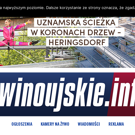
na najwyższym poziomie. Dalsze korzystanie ze strony oznacza, że zgadz
OGŁOSZENIA
KAMERY NA ŻYWO
WIADOMOŚCI
REKLAMA