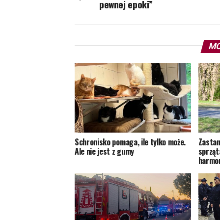
pewnej epoki”
MO
Schronisko pomaga, ile tylko może.
Zastan
Ale nie jest z gumy
sprząt
harmon