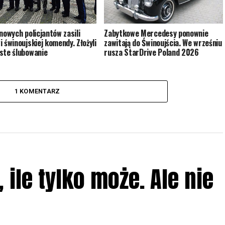
Zabytkowe Mercedesy ponownie
 nowych policjantów zasili
zawitają do Świnoujścia. We wrześniu
i świnoujskiej komendy. Złożyli
rusza StarDrive Poland 2026
ste ślubowanie
1 KOMENTARZ
ile tylko może. Ale nie