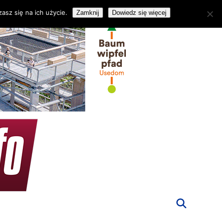
asz się na ich użycie.
Zamknij
Dowiedz się więcej