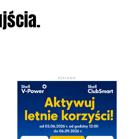
jścia.
REKLAMA