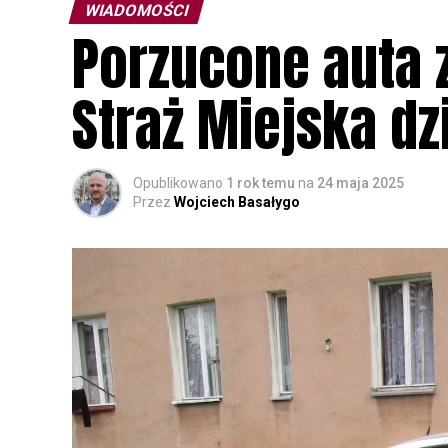
WIADOMOŚCI
Porzucone auta z
Straż Miejska dz
Opublikowano
1 rok temu
na
24 maja 2025
Przez
Wojciech Basałygo