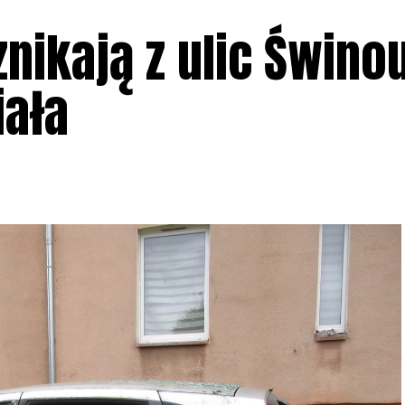
nikają z ulic Świnou
iała