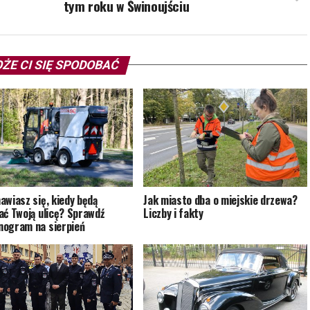
tym roku w Świnoujściu
ŻE CI SIĘ SPODOBAĆ
awiasz się, kiedy będą
Jak miasto dba o miejskie drzewa?
ać Twoją ulicę? Sprawdź
Liczby i fakty
ogram na sierpień