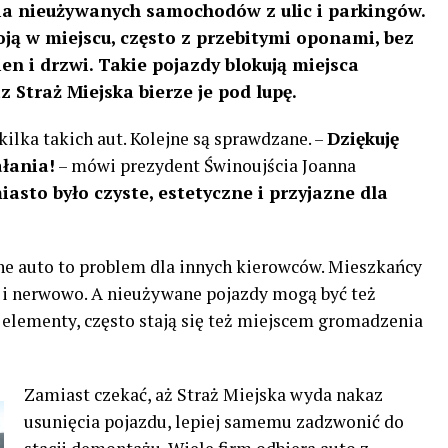
ia nieużywanych samochodów z ulic i parkingów.
oją w miejscu, często z przebitymi oponami, bez
ien i drzwi. Takie pojazdy blokują miejsca
z Straż Miejska bierze je pod lupę.
ilka takich aut. Kolejne są sprawdzane. –
Dziękuję
ałania!
– mówi prezydent Świnoujścia Joanna
asto było czyste, estetyczne i przyjazne dla
e auto to problem dla innych kierowców. Mieszkańcy
o i nerwowo. A nieużywane pojazdy mogą być też
e elementy, często stają się też miejscem gromadzenia
Zamiast czekać, aż Straż Miejska wyda nakaz
usunięcia pojazdu, lepiej samemu zadzwonić do