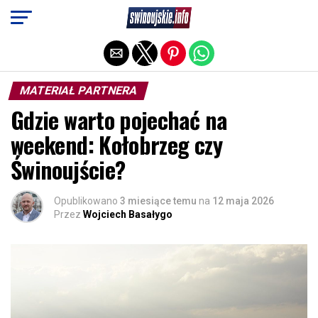
Exit mobile version
MATERIAŁ PARTNERA
Gdzie warto pojechać na
weekend: Kołobrzeg czy
Świnoujście?
Opublikowano
3 miesiące temu
na
12 maja 2026
Przez
Wojciech Basałygo