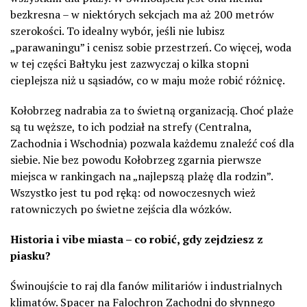
bezkresna – w niektórych sekcjach ma aż 200 metrów
szerokości. To idealny wybór, jeśli nie lubisz
„parawaningu” i cenisz sobie przestrzeń. Co więcej, woda
w tej części Bałtyku jest zazwyczaj o kilka stopni
cieplejsza niż u sąsiadów, co w maju może robić różnicę.
Kołobrzeg nadrabia za to świetną organizacją. Choć plaże
są tu węższe, to ich podział na strefy (Centralna,
Zachodnia i Wschodnia) pozwala każdemu znaleźć coś dla
siebie. Nie bez powodu Kołobrzeg zgarnia pierwsze
miejsca w rankingach na „najlepszą plażę dla rodzin”.
Wszystko jest tu pod ręką: od nowoczesnych wież
ratowniczych po świetne zejścia dla wózków.
Historia i vibe miasta – co robić, gdy zejdziesz z
piasku?
Świnoujście to raj dla fanów militariów i industrialnych
klimatów. Spacer na Falochron Zachodni do słynnego