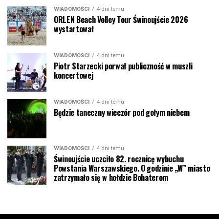
WIADOMOŚCI
4 dni temu
ORLEN Beach Volley Tour Świnoujście 2026
wystartował
WIADOMOŚCI
4 dni temu
Piotr Starzecki porwał publiczność w muszli
koncertowej
WIADOMOŚCI
4 dni temu
Będzie taneczny wieczór pod gołym niebem
WIADOMOŚCI
4 dni temu
Świnoujście uczciło 82. rocznicę wybuchu
Powstania Warszawskiego. O godzinie „W” miasto
zatrzymało się w hołdzie Bohaterom