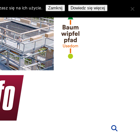
asz się na ich użycie.
Zamknij
Dowiedz się więcej