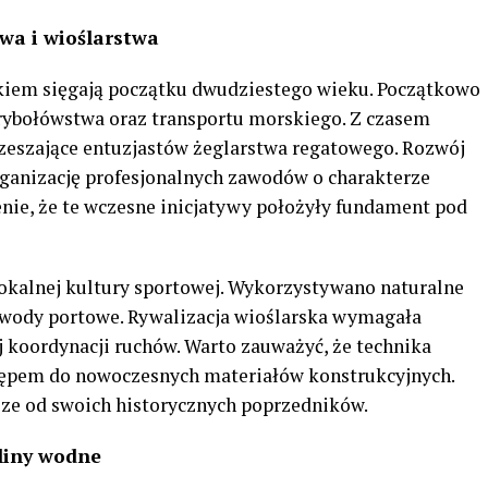
wa i wioślarstwa
kiem sięgają początku dwudziestego wieku. Początkowo
rybołówstwa oraz transportu morskiego. Z czasem
zeszające entuzjastów żeglarstwa regatowego. Rozwój
rganizację profesjonalnych zawodów o charakterze
nie, że te wczesne inicjatywy położyły fundament pod
lokalnej kultury sportowej. Wykorzystywano naturalne
 wody portowe. Rywalizacja wioślarska wymagała
j koordynacji ruchów. Warto zauważyć, że technika
ępem do nowoczesnych materiałów konstrukcyjnych.
jsze od swoich historycznych poprzedników.
liny wodne