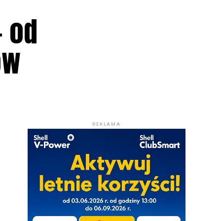
– od
ów
REKLAMA