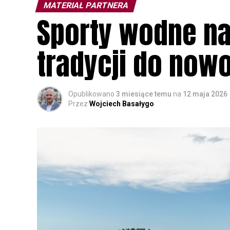
MATERIAŁ PARTNERA
Sporty wodne na
tradycji do no
Opublikowano
3 miesiące temu
na
12 maja 2026
Przez
Wojciech Basałygo