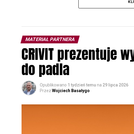
KL
MATERIAŁ PARTNERA
CRIVIT prezentuje w
do padla
Opublikowano
1 tydzień temu
na
29 lipca 2026
Przez
Wojciech Basałygo