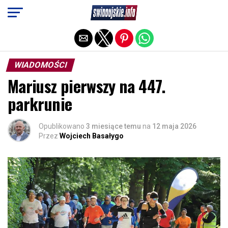
Exit mobile version
WIADOMOŚCI
Mariusz pierwszy na 447.
parkrunie
Opublikowano
3 miesiące temu
na
12 maja 2026
Przez
Wojciech Basałygo