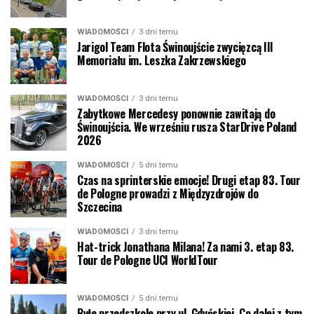
WIADOMOŚCI
3 dni temu
Jarigol Team Flota Świnoujście zwycięzcą III
Memoriału im. Leszka Zakrzewskiego
WIADOMOŚCI
3 dni temu
Zabytkowe Mercedesy ponownie zawitają do
Świnoujścia. We wrześniu rusza StarDrive Poland
2026
WIADOMOŚCI
5 dni temu
Czas na sprinterskie emocje! Drugi etap 83. Tour
de Pologne prowadzi z Międzyzdrojów do
Szczecina
WIADOMOŚCI
3 dni temu
Hat-trick Jonathana Milana! Za nami 3. etap 83.
Tour de Pologne UCI WorldTour
WIADOMOŚCI
5 dni temu
Byłe przedszkole przy ul. Gdyńskiej. Co dalej z tym