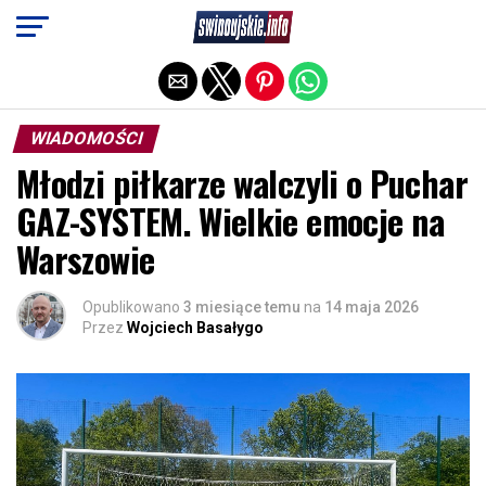
Exit mobile version
WIADOMOŚCI
Młodzi piłkarze walczyli o Puchar
GAZ-SYSTEM. Wielkie emocje na
Warszowie
Opublikowano
3 miesiące temu
na
14 maja 2026
Przez
Wojciech Basałygo