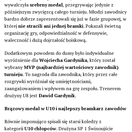
wywalczyła
srebrny medal
, przegrywając jedynie z
późniejszym zwycięzcą całego turnieju. Młodzi zawodnicy
bardzo dobrze zaprezentowali się już w fazie grupowej, w
której
nie stracili ani jednej bramki
. Pokazali świetną
organizację gry, odpowiedzialność w defensywie,
waleczność i dużą dojrzałość boiskową.
Dodatkowym powodem do dumy było indywidualne
wyróżnienie dla
Wojciecha Gardynika
, który został
wybrany
MVP (najbardziej wartościowy zawodnik)
turnieju
. To nagroda dla zawodnika, który przez całe
rozgrywki wyróżniał się umiejętnościami,
zaangażowaniem i wpływem na grę zespołu. Trenerem
drużyny U8 jest
Dawid Gardynik
.
Brązowy medal w U10 i najlepszy bramkarz zawodów
Równie imponująco spisali się starsi koledzy z
kategorii
U10 chłopców
. Drużyna SP 1 Świnoujście