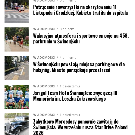
WIADOMOŚCI
3 dni temu
Potrącenie rowerzystki na skrzyżowaniu 11
Listopada i Grodzkiej. Kobieta trafiła do szpitala
WIADOMOŚCI
3 dni temu
Wakacyjna atmosfera i sportowe emocje na 458.
parkrunie w Świnoujściu
WIADOMOŚCI
4 dni temu
W Świnoujściu powstają miejsca parkingowe dla
hulajnóg. Miasto porządkuje przestrzeń
WIADOMOŚCI
1 dzień temu
Jarigol Team Flota Świnoujście zwycięzcą III
Memoriału im. Leszka Zakrzewskiego
WIADOMOŚCI
1 dzień temu
Zabytkowe Mercedesy ponownie zawitają do
Świnoujścia. We wrześniu rusza StarDrive Poland
2026