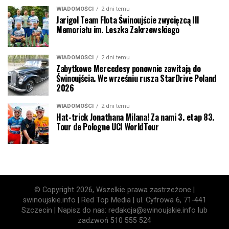
WIADOMOŚCI
2 dni temu
Jarigol Team Flota Świnoujście zwycięzcą III
Memoriału im. Leszka Zakrzewskiego
WIADOMOŚCI
2 dni temu
Zabytkowe Mercedesy ponownie zawitają do
Świnoujścia. We wrześniu rusza StarDrive Poland
2026
WIADOMOŚCI
2 dni temu
Hat-trick Jonathana Milana! Za nami 3. etap 83.
Tour de Pologne UCI WorldTour
© Copyright 2026, Wszelkie prawa zastrzeżone |
swinoujskie.info | Red Top Media | ul. Cyfrowa 6, 71-441
Szczecin | Napisz do nas: redakcja@swinoujskie.info lub
zadzwoń 510 555 524