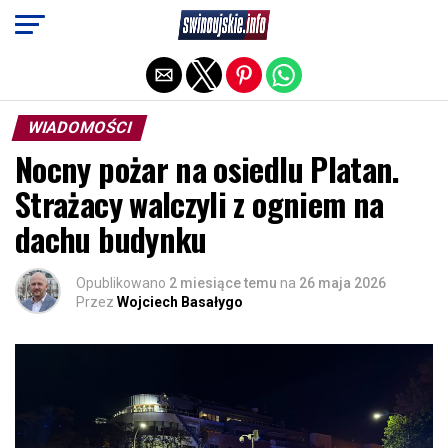
Exit mobile version
WIADOMOŚCI
Nocny pożar na osiedlu Platan.
Strażacy walczyli z ogniem na
dachu budynku
Opublikowano
2 miesiące temu
na
26 maja 2026
Przez
Wojciech Basałygo