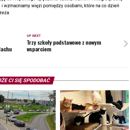
e i wzmacniamy więzi pomiędzy osobami, które na co dzień
zeża.
UP NEXT
Trzy szkoły podstawowe z nowym
dachu
wsparciem
ŻE CI SIĘ SPODOBAĆ