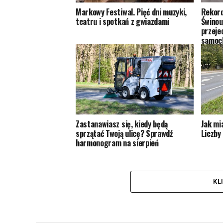
Markowy Festiwal. Pięć dni muzyki,
Rekord
teatru i spotkań z gwiazdami
Świnouj
przeje
samoc
Zastanawiasz się, kiedy będą
Jak mi
sprzątać Twoją ulicę? Sprawdź
Liczby 
harmonogram na sierpień
KL