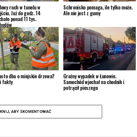
owy ruch w tunelu w
Schronisko pomaga, ile tylko może.
ściu. Już do godz. 14
Ale nie jest z gumy
chało ponad 11 tys.
hodów
asto dba o miejskie drzewa?
Groźny wypadek w Łunowie.
i fakty
Samochód wjechał na chodnik i
potrącił pieszego
IKNIJ, ABY SKOMENTOWAĆ