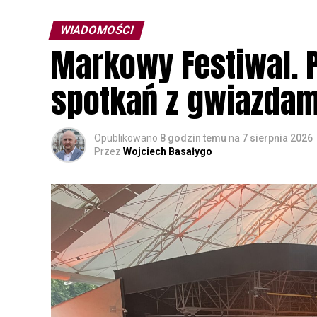
WIADOMOŚCI
Markowy Festiwal. P
spotkań z gwiazdam
Opublikowano
8 godzin temu
na
7 sierpnia 2026
Przez
Wojciech Basałygo