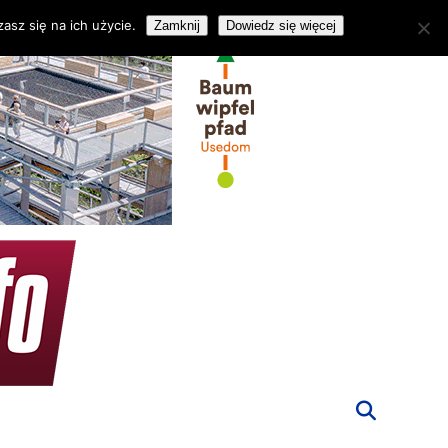
asz się na ich użycie.
Zamknij
Dowiedz się więcej