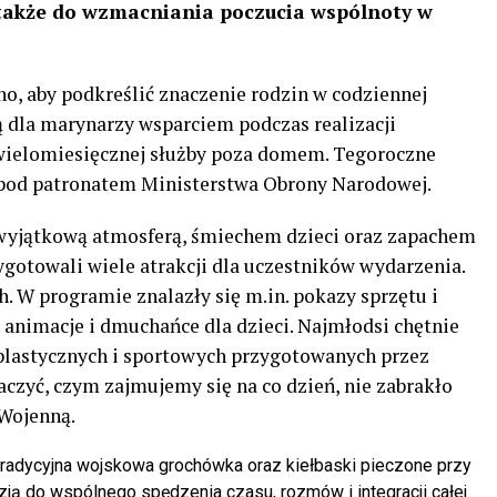
e także do wzmacniania poczucia wspólnoty w
, aby podkreślić znaczenie rodzin w codziennej
są dla marynarzy wsparciem podczas realizacji
wielomiesięcznej służby poza domem. Tegoroczne
 pod patronatem Ministerstwa Obrony Narodowej.
 wyjątkową atmosferą, śmiechem dzieci oraz zapachem
zygotowali wiele atrakcji dla uczestników wydarzenia.
h. W programie znalazły się m.in. pokazy sprzętu i
e animacje i dmuchańce dla dzieci. Najmłodsi chętnie
plastycznych i sportowych przygotowanych przez
aczyć, czym zajmujemy się na co dzień, nie zabrakło
 Wojenną.
tradycyjna wojskowa grochówka oraz kiełbaski pieczone przy
zją do wspólnego spędzenia czasu, rozmów i integracji całej