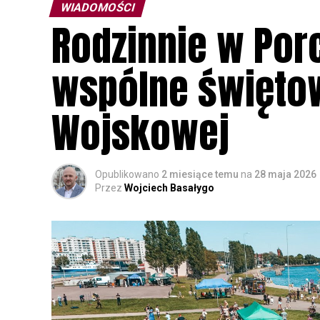
WIADOMOŚCI
Rodzinnie w Por
wspólne świętow
Wojskowej
Opublikowano
2 miesiące temu
na
28 maja 2026
Przez
Wojciech Basałygo