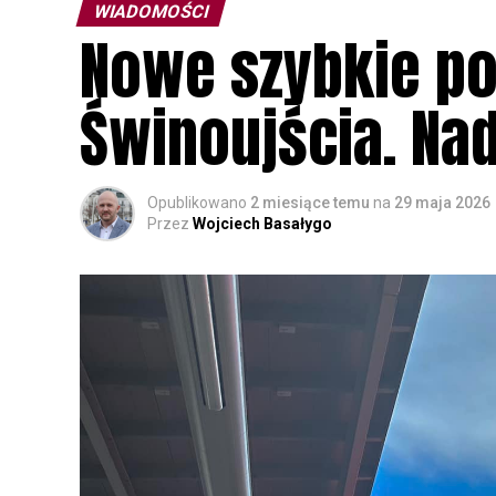
WIADOMOŚCI
Nowe szybkie po
Świnoujścia. Na
Opublikowano
2 miesiące temu
na
29 maja 2026
Przez
Wojciech Basałygo