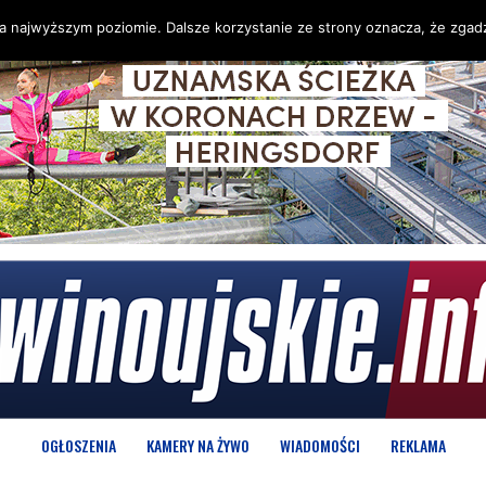
na najwyższym poziomie. Dalsze korzystanie ze strony oznacza, że zgadz
OGŁOSZENIA
KAMERY NA ŻYWO
WIADOMOŚCI
REKLAMA