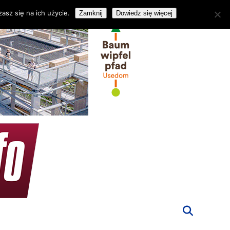
asz się na ich użycie.
Zamknij
Dowiedz się więcej