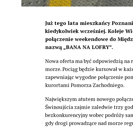
Już tego lata mieszkańcy Poznani
kiedykolwiek wcześniej. Koleje W
połączenie weekendowe do Między
nazwą „BANA NA LOFRY”.
Nowa oferta ma być odpowiedzią na r
morze. Pociąg będzie kursował w każ
zapewniając wygodne połączenie pom
kurortami Pomorza Zachodniego.
Największym atutem nowego połączeni
Świnoujścia zajmie zaledwie trzy god
bezkonkurencyjny wobec podróży sam
gdy drogi prowadzące nad morze regu