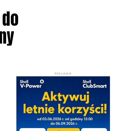
 do
iny
REKLAMA