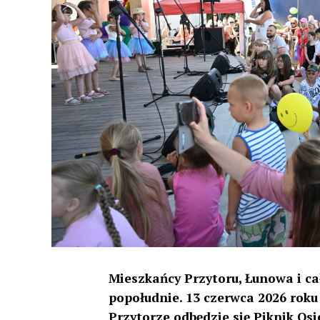
Mieszkańcy Przytoru, Łunowa i c
popołudnie. 13 czerwca 2026 roku
Przytorze odbędzie się Piknik Os