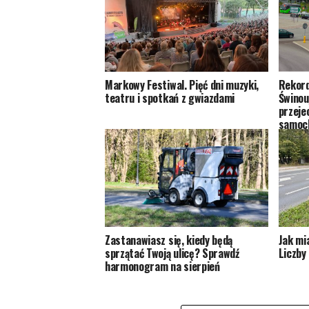
Markowy Festiwal. Pięć dni muzyki,
Rekord
teatru i spotkań z gwiazdami
Świnouj
przeje
samoc
Zastanawiasz się, kiedy będą
Jak mi
sprzątać Twoją ulicę? Sprawdź
Liczby 
harmonogram na sierpień