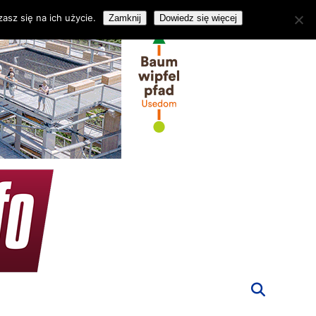
asz się na ich użycie.
Zamknij
Dowiedz się więcej