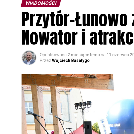
WIADOMOŚCI
Przytór–Łunowo z
Nowator i atrakc
Opublikowano
2 miesiące temu
na
11 czerwca 2
Przez
Wojciech Basałygo