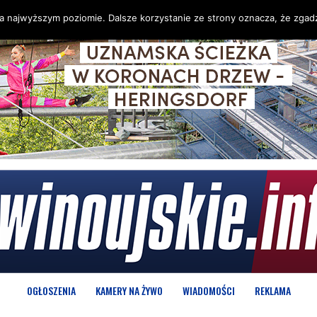
na najwyższym poziomie. Dalsze korzystanie ze strony oznacza, że zgadz
OGŁOSZENIA
KAMERY NA ŻYWO
WIADOMOŚCI
REKLAMA