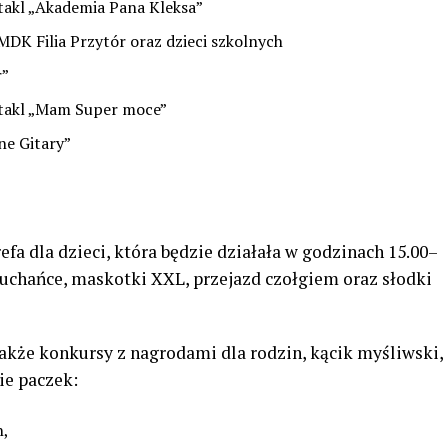
takl „Akademia Pana Kleksa”
MDK Filia Przytór oraz dzieci szkolnych
r”
ktakl „Mam Super moce”
ne Gitary”
fa dla dzieci, która będzie działała w godzinach 15.00–
uchańce, maskotki XXL, przejazd czołgiem oraz słodki
także konkursy z nagrodami dla rodzin, kącik myśliwski,
e paczek:
h,