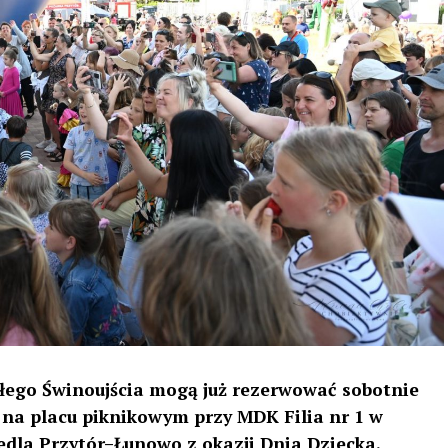
ałego Świnoujścia mogą już rezerwować sobotnie
 na placu piknikowym przy MDK Filia nr 1 w
iedla Przytór–Łunowo z okazji Dnia Dziecka.