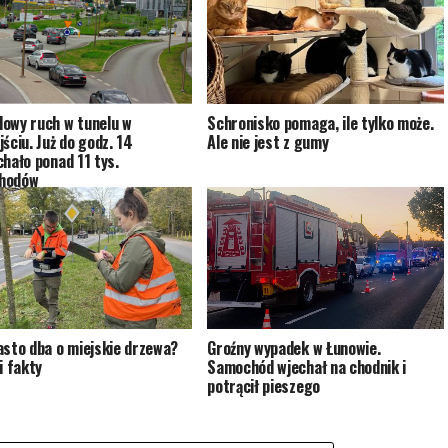
owy ruch w tunelu w
Schronisko pomaga, ile tylko może.
ściu. Już do godz. 14
Ale nie jest z gumy
chało ponad 11 tys.
hodów
asto dba o miejskie drzewa?
Groźny wypadek w Łunowie.
i fakty
Samochód wjechał na chodnik i
potrącił pieszego