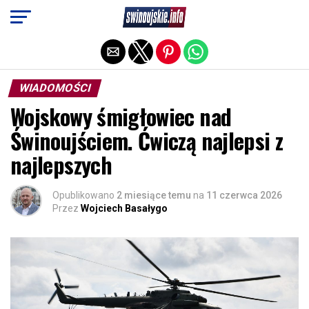
Exit mobile version
WIADOMOŚCI
Wojskowy śmigłowiec nad
Świnoujściem. Ćwiczą najlepsi z
najlepszych
Opublikowano
2 miesiące temu
na
11 czerwca 2026
Przez
Wojciech Basałygo