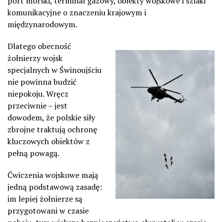
port morski, terminal gazowy, obiekty wojskowe i szlaki
komunikacyjne o znaczeniu krajowym i
międzynarodowym.
Dlatego obecność
żołnierzy wojsk
specjalnych w Świnoujściu
nie powinna budzić
niepokoju. Wręcz
przeciwnie – jest
dowodem, że polskie siły
zbrojne traktują ochronę
kluczowych obiektów z
pełną powagą.
Ćwiczenia wojskowe mają
jedną podstawową zasadę:
im lepiej żołnierze są
przygotowani w czasie