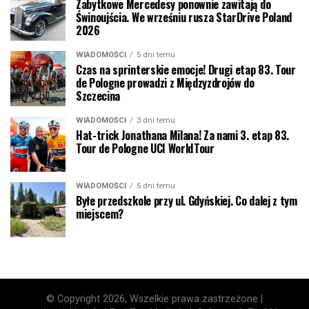
Zabytkowe Mercedesy ponownie zawitają do
Świnoujścia. We wrześniu rusza StarDrive Poland
2026
WIADOMOŚCI
5 dni temu
Czas na sprinterskie emocje! Drugi etap 83. Tour
de Pologne prowadzi z Międzyzdrojów do
Szczecina
WIADOMOŚCI
3 dni temu
Hat-trick Jonathana Milana! Za nami 3. etap 83.
Tour de Pologne UCI WorldTour
WIADOMOŚCI
5 dni temu
Byłe przedszkole przy ul. Gdyńskiej. Co dalej z tym
miejscem?
© Copyright 2026, Wszelkie prawa zastrzeżone |