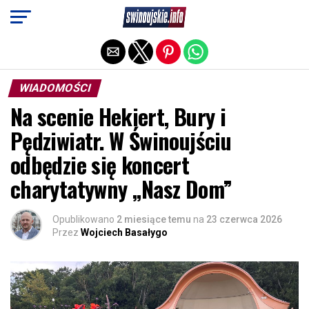
Exit mobile version
WIADOMOŚCI
Na scenie Hekiert, Bury i
Pędziwiatr. W Świnoujściu
odbędzie się koncert
charytatywny „Nasz Dom”
Opublikowano
2 miesiące temu
na
23 czerwca 2026
Przez
Wojciech Basałygo