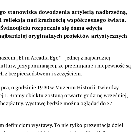
o stanowiska dowodzenia artylerią nadbrzeżną,
 refleksja nad kruchością współczesnego świata.
 Świnoujściu rozpocznie się ósma edycja
najbardziej oryginalnych projektów artystycznych
słem „Et in Arcadia Ego” – jednej z najbardziej
kultury, przypominającej, że przemijanie i niepewność są
h z bezpieczeństwem i szczęściem.
lipca, o godzinie 19.30 w Muzeum Historii Twierdzy –
j 1. Bramy obiektu zostaną otwarte godzinę wcześniej,
e bezpłatny. Wystawę będzie można oglądać do 27
m definicjom wystawy. To nie tylko prezentacja dzieł