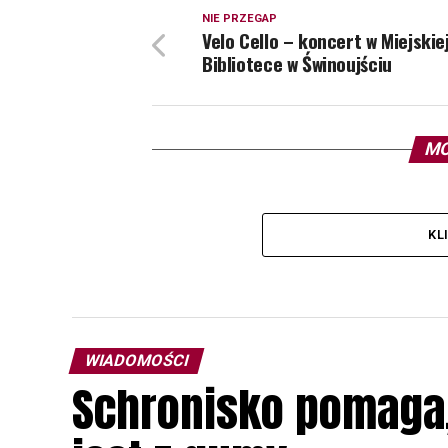
NIE PRZEGAP
Velo Cello – koncert w Miejskie
Bibliotece w Świnoujściu
MO
KL
WIADOMOŚCI
Schronisko pomaga, 