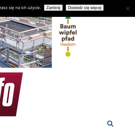
asz się na ich użycie.
Zamknij
Dowiedz się więcej