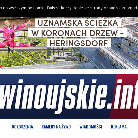
na najwyższym poziomie. Dalsze korzystanie ze strony oznacza, że zgadz
OGŁOSZENIA
KAMERY NA ŻYWO
WIADOMOŚCI
REKLAMA