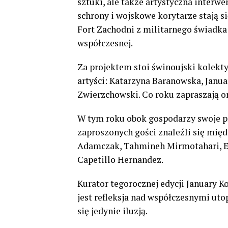
sztuki, ale także artystyczna interwe
schrony i wojskowe korytarze stają s
Fort Zachodni z militarnego świadka
współczesnej.
Za projektem stoi świnoujski kolekty
artyści: Katarzyna Baranowska, Janua
Zwierzchowski. Co roku zapraszają on
W tym roku obok gospodarzy swoje pra
zaproszonych gości znaleźli się mi
Adamczak, Tahmineh Mirmotahari, Er
Capetillo Hernandez.
Kurator tegorocznej edycji January
jest refleksja nad współczesnymi uto
się jedynie iluzją.