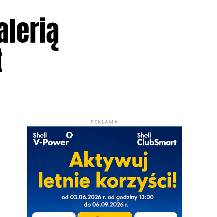
alerią
t
REKLAMA