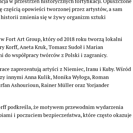
ncja w przestrzeń historycznych fortyfikacji. Opuszczone
ię częścią opowieści tworzonej przez artystów, a sam
 historii zmienia się w żywy organizm sztuki
w Fort Art Group, który od 2018 roku tworzą lokalni
ry Korff, Aneta Kruk, Tomasz Sudoł i Marian
i do współpracy twórców z Polski i zagranicy.
ce zaprezentują artyści z Niemiec, Iranu i Kuby. Wśród
ędzy innymi Anna Kulik, Monika Wyłoga, Roman
fan Ashourioun, Rainer Müller oraz Yorjander
 Korff podkreśla, że motywem przewodnim wydarzenia
piami i poczuciem bezpieczeństwa, które często okazuje