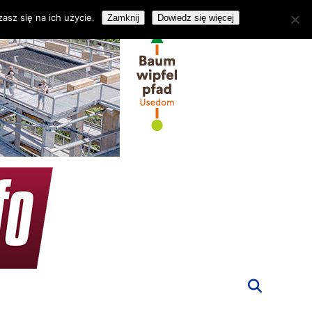
asz się na ich użycie.
Zamknij
Dowiedz się więcej