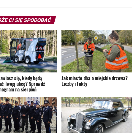
ŻE CI SIĘ SPODOBAĆ
awiasz się, kiedy będą
Jak miasto dba o miejskie drzewa?
ać Twoją ulicę? Sprawdź
Liczby i fakty
ogram na sierpień