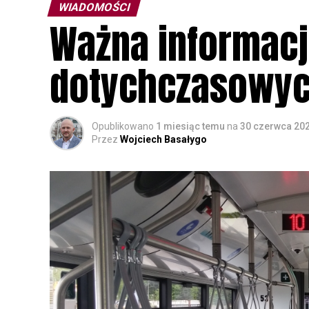
WIADOMOŚCI
Ważna informacj
dotychczasowyc
Opublikowano
1 miesiąc temu
na
30 czerwca 20
Przez
Wojciech Basałygo