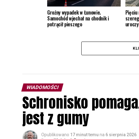
Groźny wypadek w Łunowie.
Pięciu
Samochód wjechał na chodnik i
szereg
potrącił pieszego
uroczy
KL
WIADOMOŚCI
Schronisko pomaga, 
jest z gumy
Opublikowano
17 minut temu
na
6 sierpnia 2026