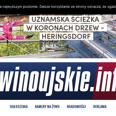
na najwyższym poziomie. Dalsze korzystanie ze strony oznacza, że zgadz
OGŁOSZENIA
KAMERY NA ŻYWO
WIADOMOŚCI
REKLAMA