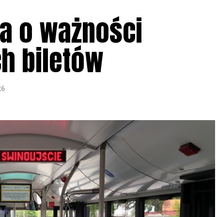
a o ważności
h biletów
26