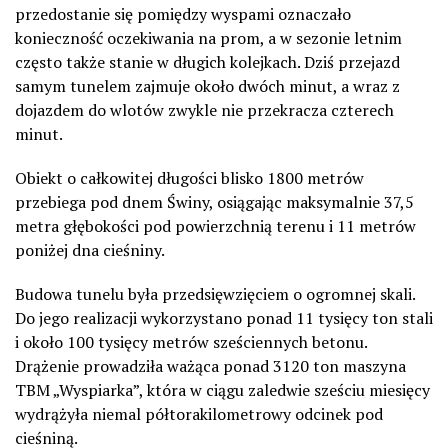
przedostanie się pomiędzy wyspami oznaczało
konieczność oczekiwania na prom, a w sezonie letnim
często także stanie w długich kolejkach. Dziś przejazd
samym tunelem zajmuje około dwóch minut, a wraz z
dojazdem do wlotów zwykle nie przekracza czterech
minut.
Obiekt o całkowitej długości blisko 1800 metrów
przebiega pod dnem Świny, osiągając maksymalnie 37,5
metra głębokości pod powierzchnią terenu i 11 metrów
poniżej dna cieśniny.
Budowa tunelu była przedsięwzięciem o ogromnej skali.
Do jego realizacji wykorzystano ponad 11 tysięcy ton stali
i około 100 tysięcy metrów sześciennych betonu.
Drążenie prowadziła ważąca ponad 3120 ton maszyna
TBM „Wyspiarka”, która w ciągu zaledwie sześciu miesięcy
wydrążyła niemal półtorakilometrowy odcinek pod
cieśniną.