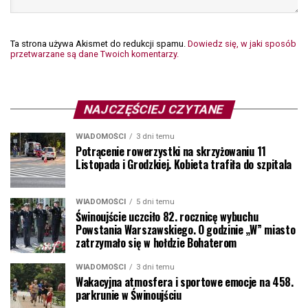
Ta strona używa Akismet do redukcji spamu.
Dowiedz się, w jaki sposób
przetwarzane są dane Twoich komentarzy.
NAJCZĘŚCIEJ CZYTANE
WIADOMOŚCI
3 dni temu
Potrącenie rowerzystki na skrzyżowaniu 11
Listopada i Grodzkiej. Kobieta trafiła do szpitala
WIADOMOŚCI
5 dni temu
Świnoujście uczciło 82. rocznicę wybuchu
Powstania Warszawskiego. O godzinie „W” miasto
zatrzymało się w hołdzie Bohaterom
WIADOMOŚCI
3 dni temu
Wakacyjna atmosfera i sportowe emocje na 458.
parkrunie w Świnoujściu