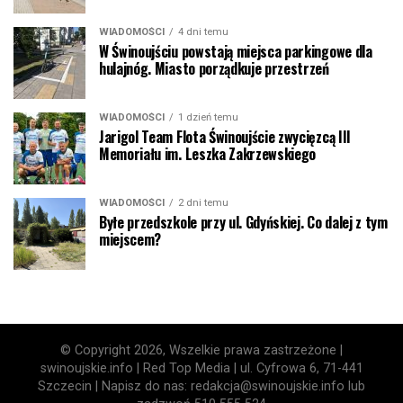
WIADOMOŚCI
4 dni temu
W Świnoujściu powstają miejsca parkingowe dla
hulajnóg. Miasto porządkuje przestrzeń
WIADOMOŚCI
1 dzień temu
Jarigol Team Flota Świnoujście zwycięzcą III
Memoriału im. Leszka Zakrzewskiego
WIADOMOŚCI
2 dni temu
Byłe przedszkole przy ul. Gdyńskiej. Co dalej z tym
miejscem?
© Copyright 2026, Wszelkie prawa zastrzeżone |
swinoujskie.info | Red Top Media | ul. Cyfrowa 6, 71-441
Szczecin | Napisz do nas: redakcja@swinoujskie.info lub