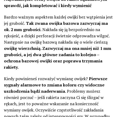
sprawdź, jak kompletować i kiedy wymienić
Bardzo ważnym aspektem każdej owijki bez wątpienia jest
jej grubość.
Tak zwana owijka bazowa zazwyczaj ma
ok. 2 mm grubości
. Nakłada się ją bezpośrednio na
rękojeść, a dzięki perforacji świetnie odprowadza wilgoć.
Następnie na owijkę bazową nakłada się o wiele cieńszą
owijkę wierzchnią. Zazwyczaj ma ona mniej niż 1 mm
grubości, a jej dwa główne zadania to kolejno –
ochrona bazowej owijki oraz poprawa trzymania
rakiety.
Kiedy powinieneś rozważyć wymianę owijek?
Pierwsze
sygnały alarmowe to zmiana koloru czy widoczne
uszkodzenia bądź naderwania
. Problemy możesz
również poczuć – jeśli rakieta zaczyna Ci się ślizgać w
rękach, jest to poważne wskazanie na konieczność
wymiany owijek. Oczywiście częstotliwość zakładania
nowych taśm zależy od intensywności gry. W przypadku