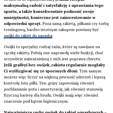
maksymalną radość i satysfakcję z uprawiania tego
sportu, a także konsekwentnie podnosić swoje
umiejętności, konieczne jest zainwestowanie w
odpowiedni sprzęt.
Poza samą rakietą, piłkami czy torbą
treningową, bardzo istotnym zakupem powinny być
owijki do rakiet do squasha
.
Owijki to specjalny rodzaj taśm, które są nawijane na
rączkę rakiety. Pełnią one naprawdę wiele funkcji, choć
oczywiście najważniejszą z nich jest poprawa chwytu.
Jeśli grałbyś bez owijek, rakieta regularnie mogłaby
Ci wyślizgiwać się ze spoconych dłoni
. Tym samym
możesz więc liczyć na większą pewność uderzeń i lepszą
kontrolę lotu piłki. Tzw. gripy zapewniają również
pochłanianie potu i amortyzację, jak również stanowią
fizyczną barierę dla brudu. Owijki mają więc również
znaczenie pod kątem higienicznym.
Najważniejsze cechy owijek do rakiet squashowych –