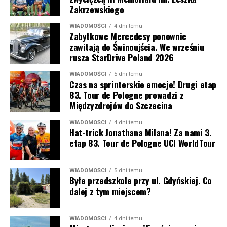
Zakrzewskiego
WIADOMOŚCI
4 dni temu
Zabytkowe Mercedesy ponownie
zawitają do Świnoujścia. We wrześniu
rusza StarDrive Poland 2026
WIADOMOŚCI
5 dni temu
Czas na sprinterskie emocje! Drugi etap
83. Tour de Pologne prowadzi z
Międzyzdrojów do Szczecina
WIADOMOŚCI
4 dni temu
Hat-trick Jonathana Milana! Za nami 3.
etap 83. Tour de Pologne UCI WorldTour
WIADOMOŚCI
5 dni temu
Byłe przedszkole przy ul. Gdyńskiej. Co
dalej z tym miejscem?
WIADOMOŚCI
4 dni temu