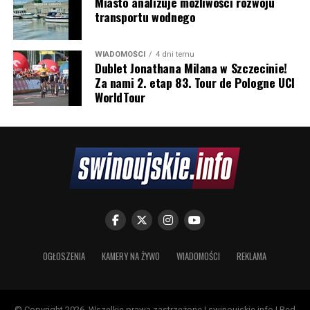
Miasto analizuje możliwości rozwoju
transportu wodnego
WIADOMOŚCI
4 dni temu
Dublet Jonathana Milana w Szczecinie!
Za nami 2. etap 83. Tour de Pologne UCI
WorldTour
OGŁOSZENIA
KAMERY NA ŻYWO
WIADOMOŚCI
REKLAMA
© Copyright 2026, Wszelkie prawa zastrzeżone | swinoujskie.info | Red