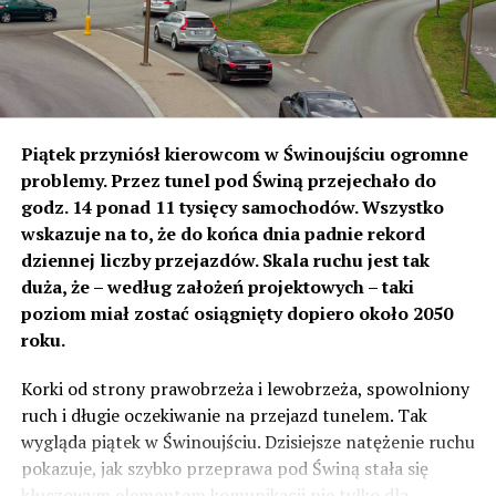
piosenki”. Na scenie pojawią się Janusz Józefowicz,
Janusz Stokłosa, Natasza Urbańska oraz zespół teatru.
Spektakl będzie muzyczną podróżą przez sto lat polskiej
piosenki – od dwudziestolecia międzywojennego po
czasy współczesne.
Piątek przyniósł kierowcom w Świnoujściu ogromne
Ciekawie zapowiada się także
„Pani z TV”
Moniki Dryl.
problemy. Przez tunel pod Świną przejechało do
W spektaklu muzycznym aktorka zabierze widzów do lat
godz. 14 ponad 11 tysięcy samochodów. Wszystko
80. i 90., przywołując znane postaci, programy
wskazuje na to, że do końca dnia padnie rekord
telewizyjne i wydarzenia, które zapisały się w pamięci
dziennej liczby przejazdów. Skala ruchu jest tak
widzów.
duża, że – według założeń projektowych – taki
poziom miał zostać osiągnięty dopiero około 2050
Z kolei Janusz Radek zaprosi publiczność w podróż w
roku.
przeciwnym kierunku –
„Z kosmicznej mgły”
ma być
muzyczną wyprawą do przyszłości, łączącą poezję
Korki od strony prawobrzeża i lewobrzeża, spowolniony
Haliny Poświatowskiej, autorskie piosenki artysty i
ruch i długie oczekiwanie na przejazd tunelem. Tak
kultowe covery.
wygląda piątek w Świnoujściu. Dzisiejsze natężenie ruchu
pokazuje, jak szybko przeprawa pod Świną stała się
Nie zabraknie także klasycznego teatru.
„Kłam, kręć,
kluczowym elementem komunikacji nie tylko dla