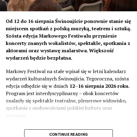
Od 12 do 16 sierpnia Świnoujście ponownie stanie się
miejscem spotkań z polską muzyką, teatrem i sztuką.
Szósta edycja Markowego Festiwalu przyniesie
koncerty znanych wokalistów, spektakle, spotkania z
aktorami oraz wystawę malarstwa. Większość
wydarzeń będzie bezpłatna.
Markowy Festiwal na stałe wpisał się w letni kalendarz
wydarzeń kulturalnych Świnoujścia. Tegoroczna, szósta
edycja odbędzie się w dniach
12–16 sierpnia 2026 roku
.
Program jest interdyscyplinarny – obok koncertów
znalazły się spektakle teatralne, plenerowe widowisko,
spotkania z osobowościami polskiej kultury oraz
wernisaż.
Festiwal otworzą
„Męskie Brzmienia”
. Na scenie
CONTINUE READING
wystąpi 20 wokalistów, aktorów i absolwentów