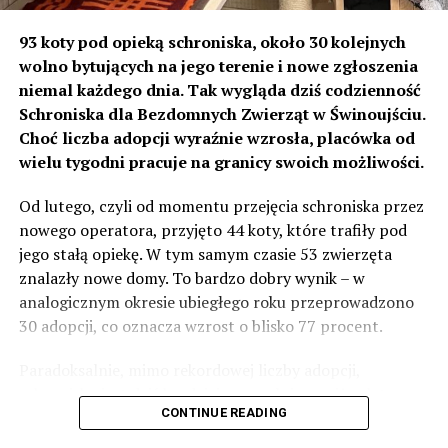
że
zdecydowana większość wydarzeń będzie
bezpłatna
. Bilety obowiązują tylko na pięć wydarzeń –
93 koty pod opieką schroniska, około 30 kolejnych
koncerty w Amfiteatrze im. Marka Grechuty oraz w Sali
wolno bytujących na jego terenie i nowe zgłoszenia
Teatralnej MDK.
niemal każdego dnia. Tak wygląda dziś codzienność
Schroniska dla Bezdomnych Zwierząt w Świnoujściu.
Cena standardowego biletu wynosi
80 zł
, natomiast
Choć liczba adopcji wyraźnie wzrosła, placówka od
posiadacze Karty Wyspiarza lub Karty Wyspiarza
wielu tygodni pracuje na granicy swoich możliwości.
Seniora zapłacą
64 zł
.
Od lutego, czyli od momentu przejęcia schroniska przez
Markowy Festiwal 2026 – najważniejsze
nowego operatora, przyjęto 44 koty, które trafiły pod
jego stałą opiekę. W tym samym czasie 53 zwierzęta
wydarzenia
znalazły nowe domy. To bardzo dobry wynik – w
analogicznym okresie ubiegłego roku przeprowadzono
12 sierpnia, środa
30 adopcji, co oznacza wzrost o blisko 77 procent.
godz. 21.00 – „Męskie Brzmienia”, Amfiteatr im.
Paradoksalnie, mimo rekordowej liczby adopcji,
Marka Grechuty – bilety 80/64 zł.
schronisko jest dziś bardziej przepełnione niż rok temu.
13 sierpnia, czwartek
CONTINUE READING
Obecnie pod opieką znajduje się 93 koty, a dodatkowo na
terenie schroniska przebywa około 30 kotów wolno