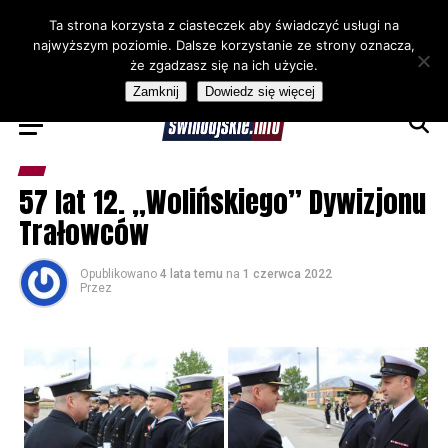
Ta strona korzysta z ciasteczek aby świadczyć usługi na
najwyższym poziomie. Dalsze korzystanie ze strony oznacza,
że zgadzasz się na ich użycie.
Zamknij
Dowiedz się więcej
57 lat 12. „Wolińskiego” Dywizjonu
Trałowców
Opublikowano
4 lata temu
na
1 czerwca 2022
Przez