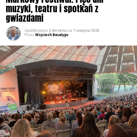
muzyki, teatru i spotkań z
gwiazdami
Opublikowano
2 dni temu
na
7 sierpnia 2026
Przez
Wojciech Basałygo