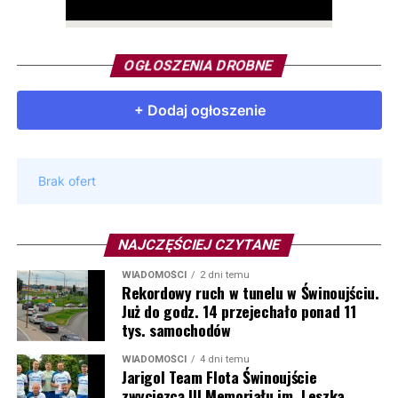
OGŁOSZENIA DROBNE
NAJCZĘŚCIEJ CZYTANE
WIADOMOŚCI
2 dni temu
Rekordowy ruch w tunelu w Świnoujściu.
Już do godz. 14 przejechało ponad 11
tys. samochodów
WIADOMOŚCI
4 dni temu
Jarigol Team Flota Świnoujście
zwycięzcą III Memoriału im. Leszka