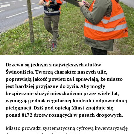
Schronisko chce również rozwijać sieć domów
tymczasowych. Osoby, które chciałyby zaangażować się
w taką formę pomocy, nie pozostaną same. Placówka
może udostępnić klatki kennelowe, niezbędne
wyposażenie oraz służyć wsparciem i doświadczeniem.
To rozwiązanie, które pozwala uratować kolejne
zwierzęta, jednocześnie zapewniając im spokojniejsze
warunki niż pobyt w przepełnionym schronisku.
Drzewa są jednym z największych atutów
Każda adopcja, każdy dom tymczasowy i każda
Świnoujścia. Tworzą charakter naszych ulic,
odpowiedzialna decyzja mieszkańców pomagają zrobić
poprawiają jakość powietrza i sprawiają, że miasto
miejsce dla kolejnego zwierzęcia, które naprawdę nie ma
jest bardziej przyjazne do życia. Aby mogły
dokąd trafić. Schronisko w Świnoujściu nadal będzie
bezpiecznie służyć mieszkańcom przez wiele lat,
pomagać wszystkim potrzebującym, jednak dziś
wymagają jednak regularnej kontroli i odpowiedniej
priorytetem jest również zapewnienie odpowiednich
pielęgnacji. Dziś pod opieką Miast znajduje się
warunków kotom, które już znajdują się pod jego opieką.
ponad 8172 drzew rosnących w pasach drogowych.
To właśnie za ich zdrowie i bezpieczeństwo pracownicy
oraz operator schroniska odpowiadają każdego dnia.
Miasto prowadzi systematyczną cyfrową inwentaryzację