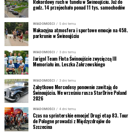
Rekordowy ruch w tunelu w Świnoujściu. Już do
godz. 14 przejechało ponad 11 tys. samochodów
WIADOMOŚCI
5 dni temu
Wakacyjna atmosfera i sportowe emocje na 458.
parkrunie w Świnoujściu
WIADOMOŚCI
3 dni temu
Jarigol Team Flota Świnoujście zwycięzcą III
Memoriału im. Leszka Zakrzewskiego
WIADOMOŚCI
3 dni temu
Zabytkowe Mercedesy ponownie zawitają do
Świnoujścia. We wrześniu rusza StarDrive Poland
2026
WIADOMOŚCI
4 dni temu
Czas na sprinterskie emocje! Drugi etap 83. Tour
de Pologne prowadzi z Międzyzdrojów do
Szczecina