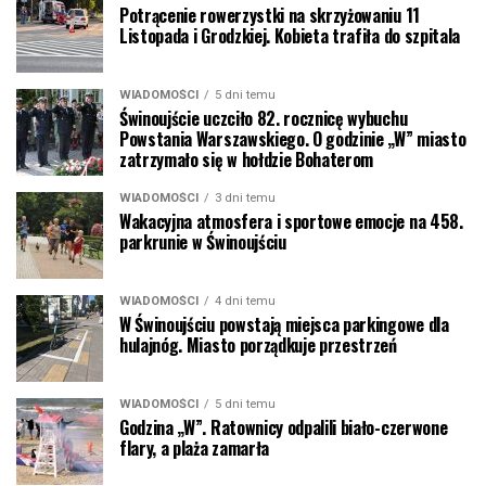
Potrącenie rowerzystki na skrzyżowaniu 11
Listopada i Grodzkiej. Kobieta trafiła do szpitala
WIADOMOŚCI
5 dni temu
Świnoujście uczciło 82. rocznicę wybuchu
Powstania Warszawskiego. O godzinie „W” miasto
zatrzymało się w hołdzie Bohaterom
WIADOMOŚCI
3 dni temu
Wakacyjna atmosfera i sportowe emocje na 458.
parkrunie w Świnoujściu
WIADOMOŚCI
4 dni temu
W Świnoujściu powstają miejsca parkingowe dla
hulajnóg. Miasto porządkuje przestrzeń
WIADOMOŚCI
5 dni temu
Godzina „W”. Ratownicy odpalili biało-czerwone
flary, a plaża zamarła