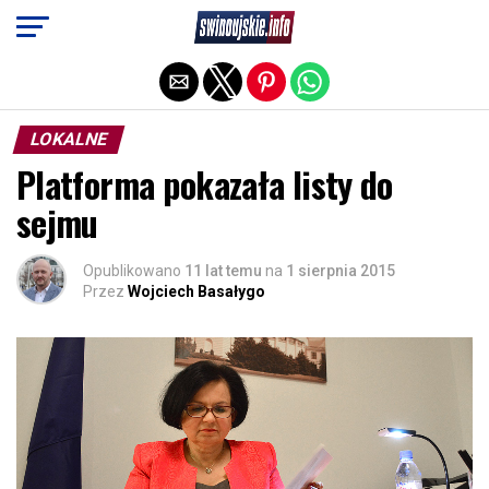
Exit mobile version
LOKALNE
Platforma pokazała listy do
sejmu
Opublikowano
11 lat temu
na
1 sierpnia 2015
Przez
Wojciech Basałygo