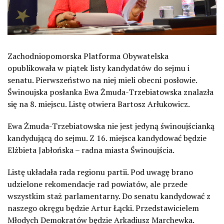
Zachodniopomorska Platforma Obywatelska
opublikowała w piątek listy kandydatów do sejmu i
senatu. Pierwszeństwo na niej mieli obecni posłowie.
Świnoujska posłanka Ewa Żmuda-Trzebiatowska znalazła
się na 8. miejscu. Listę otwiera Bartosz Arłukowicz.
Ewa Żmuda-Trzebiatowska nie jest jedyną świnoujścianką
kandydującą do sejmu. Z 16. miejsca kandydować będzie
Elżbieta Jabłońska – radna miasta Świnoujścia.
Listę układała rada regionu partii. Pod uwagę brano
udzielone rekomendacje rad powiatów, ale przede
wszystkim staż parlamentarny. Do senatu kandydować z
naszego okręgu będzie Artur Łącki. Przedstawicielem
Młodych Demokratów będzie Arkadiusz Marchewka.