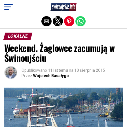
Exit mobile version
LOKALNE
Weekend. Żaglowce zacumują w
Świnoujściu
Opublikowano
11 lat temu
na
10 sierpnia 2015
Przez
Wojciech Basałygo