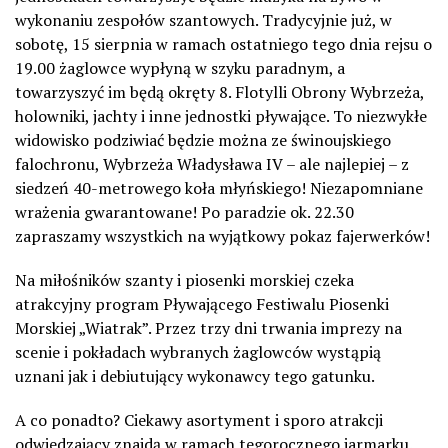
wykonaniu zespołów szantowych. Tradycyjnie już, w
sobotę, 15 sierpnia w ramach ostatniego tego dnia rejsu o
19.00 żaglowce wypłyną w szyku paradnym, a
towarzyszyć im będą okręty 8. Flotylli Obrony Wybrzeża,
holowniki, jachty i inne jednostki pływające. To niezwykłe
widowisko podziwiać będzie można ze świnoujskiego
falochronu, Wybrzeża Władysława IV – ale najlepiej – z
siedzeń 40-metrowego koła młyńskiego! Niezapomniane
wrażenia gwarantowane! Po paradzie ok. 22.30
zapraszamy wszystkich na wyjątkowy pokaz fajerwerków!
Na miłośników szanty i piosenki morskiej czeka
atrakcyjny program Pływającego Festiwalu Piosenki
Morskiej „Wiatrak”. Przez trzy dni trwania imprezy na
scenie i pokładach wybranych żaglowców wystąpią
uznani jak i debiutujący wykonawcy tego gatunku.
A co ponadto? Ciekawy asortyment i sporo atrakcji
odwiedzający znajdą w ramach tegorocznego jarmarku.