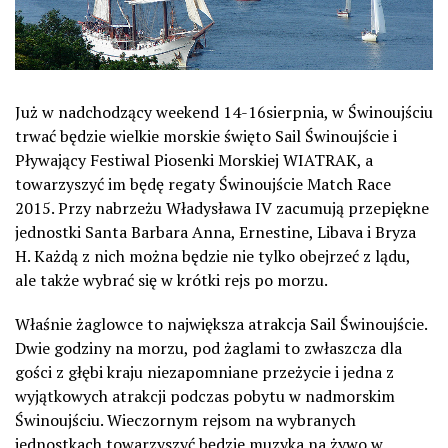
Już w nadchodzący weekend 14-16sierpnia, w Świnoujściu
trwać będzie wielkie morskie święto Sail Świnoujście i
Pływający Festiwal Piosenki Morskiej WIATRAK, a
towarzyszyć im będę regaty Świnoujście Match Race
2015. Przy nabrzeżu Władysława IV zacumują przepiękne
jednostki Santa Barbara Anna, Ernestine, Libava i Bryza
H. Każdą z nich można będzie nie tylko obejrzeć z lądu,
ale także wybrać się w krótki rejs po morzu.
Właśnie żaglowce to największa atrakcja Sail Świnoujście.
Dwie godziny na morzu, pod żaglami to zwłaszcza dla
gości z głębi kraju niezapomniane przeżycie i jedna z
wyjątkowych atrakcji podczas pobytu w nadmorskim
Świnoujściu. Wieczornym rejsom na wybranych
jednostkach towarzyszyć będzie muzyka na żywo w