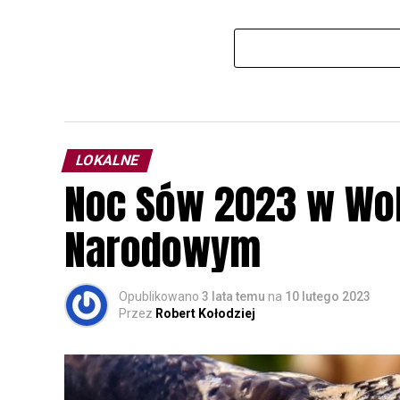
LOKALNE
Noc Sów 2023 w Wo
Narodowym
Opublikowano
3 lata temu
na
10 lutego 2023
Przez
Robert Kołodziej