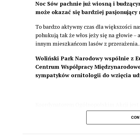
Noc Sów pachnie już wiosną i budzącym
może okazać się bardziej pasjonujący 
To bardzo aktywny czas dla większości na
pohukują tak że włos jeży się na głowie –
innym mieszkańcom lasów z przerażenia
Woliński Park Narodowy wspólnie z E
Centrum Współpracy Międzynarodowej
sympatyków ornitologii do wzięcia ud
Koordynatorem Ogólnopolskim Akcji jest 
odbędzie się w dniach
24 i 25 lutego 202
CON
plakacie. W programie m. in. prelekcja o b
przyrodnicze o sowach, nasłuchiwania só
parku.