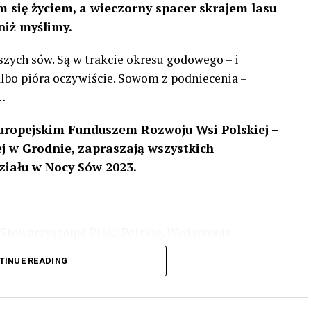
 się życiem, a wieczorny spacer skrajem lasu
niż myślimy.
szych sów. Są w trakcie okresu godowego – i
 albo pióra oczywiście. Sowom z podniecenia –
…
uropejskim Funduszem Rozwoju Wsi Polskiej –
 w Grodnie, zapraszają wszystkich
ziału w Nocy Sów 2023.
Stowarzyszenie Ptaki Polskie. Wydarzenie
3 r
. wg harmonogramu przedstawionego na
TINUE READING
iologii i zwyczajach sów, wystawy, quizy
w w terenie – w wybranych punktach terenowych