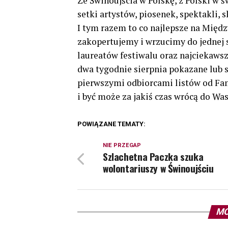
Ze Świnoujścia w Polskę, z Polski w 
setki artystów, piosenek, spektakli, 
I tym razem to co najlepsze na Mi
zakopertujemy i wrzucimy do jednej 
laureatów festiwalu oraz najciekaws
dwa tygodnie sierpnia pokazane lub s
pierwszymi odbiorcami listów od Famy
i być może za jakiś czas wrócą do Wa
POWIĄZANE TEMATY:
NIE PRZEGAP
Szlachetna Paczka szuka
wolontariuszy w Świnoujściu
MO