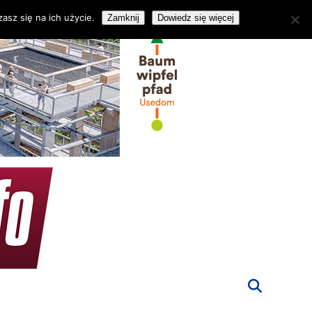
asz się na ich użycie.
Zamknij
Dowiedz się więcej