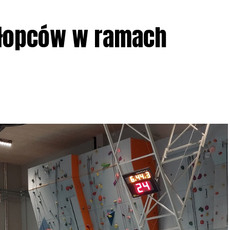
ziału w Akcji, włączenia się w aktywne
hłopców w ramach
iadczeń przy grillu.
Na wydarzenie obowiązują