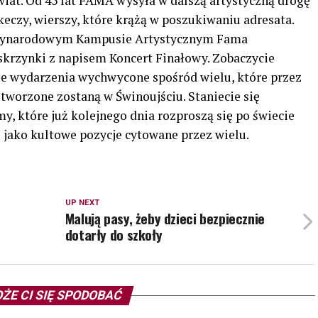
świat. Od 45 lat FAMA wysyła w dalszą artystyczną drogę
skeczy, wierszy, które krążą w poszukiwaniu adresata.
ędzynarodowym Kampusie Artystycznym Fama
skrzynki z napisem Koncert Finałowy. Zobaczycie
ze wydarzenia wychwycone spośród wielu, które przez
tworzone zostaną w Świnoujściu. Staniecie się
, które już kolejnego dnia rozproszą się po świecie
s jako kultowe pozycje cytowane przez wielu.
UP NEXT
Malują pasy, żeby dzieci bezpiecznie
dotarły do szkoły
ŻE CI SIĘ SPODOBAĆ