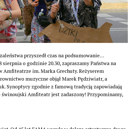
szaleństwa przyszedł czas na podsumowanie…
8 sierpnia o godzinie 20.30, zapraszamy Państwa na
” w Amfiteatrze im. Marka Grechuty. Reżyserem
erownictwo muzyczne objął Marek Pędziwiatr, a
iuk. Synoptycy zgodnie z famową tradycją zapowiadają
– świnoujski Amfiteatr jest zadaszony! Przypominamy,