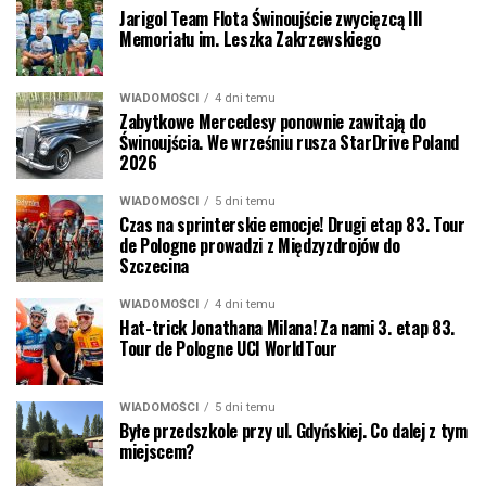
Jarigol Team Flota Świnoujście zwycięzcą III
Memoriału im. Leszka Zakrzewskiego
WIADOMOŚCI
4 dni temu
Zabytkowe Mercedesy ponownie zawitają do
Świnoujścia. We wrześniu rusza StarDrive Poland
2026
WIADOMOŚCI
5 dni temu
Czas na sprinterskie emocje! Drugi etap 83. Tour
de Pologne prowadzi z Międzyzdrojów do
Szczecina
WIADOMOŚCI
4 dni temu
Hat-trick Jonathana Milana! Za nami 3. etap 83.
Tour de Pologne UCI WorldTour
WIADOMOŚCI
5 dni temu
Byłe przedszkole przy ul. Gdyńskiej. Co dalej z tym
miejscem?