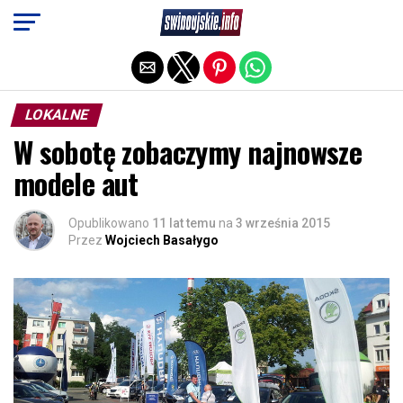
Exit mobile version
LOKALNE
W sobotę zobaczymy najnowsze
modele aut
Opublikowano
11 lat temu
na
3 września 2015
Przez
Wojciech Basałygo