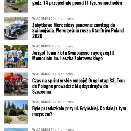
godz. 14 przejechało ponad 11 tys. samochodów
WIADOMOŚCI
4 dni temu
Zabytkowe Mercedesy ponownie zawitają do
Świnoujścia. We wrześniu rusza StarDrive Poland
2026
WIADOMOŚCI
4 dni temu
Jarigol Team Flota Świnoujście zwycięzcą III
Memoriału im. Leszka Zakrzewskiego
WIADOMOŚCI
5 dni temu
Czas na sprinterskie emocje! Drugi etap 83. Tour
de Pologne prowadzi z Międzyzdrojów do
Szczecina
WIADOMOŚCI
5 dni temu
Byłe przedszkole przy ul. Gdyńskiej. Co dalej z tym
miejscem?
WIADOMOŚCI
4 dni temu