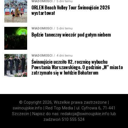
WIADOMOŚCI
5 dni temu
ORLEN Beach Volley Tour Świnoujście 2026
wystartował
WIADOMOŚCI
5 dni temu
Będzie taneczny wieczór pod gołym niebem
WIADOMOŚCI
4 dni temu
Świnoujście uczciło 82. rocznicę wybuchu
Powstania Warszawskiego. O godzinie „W” miasto
zatrzymało się w hołdzie Bohaterom
© Copyright 2026, Wszelkie prawa zastrzeżone |
swinoujskie.info | Red Top Media | ul. Cyfrowa 6, 71-441
Szczecin | Napisz do nas: redakcja@swinoujskie.info lub
zadzwoń 510 555 524