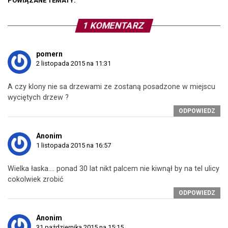
POWIĄZANE TEMATY:
1 KOMENTARZ
pomern
2 listopada 2015 na 11:31
A czy klony nie sa drzewami ze zostaną posadzone w miejscu
wyciętych drzew ?
ODPOWIEDZ
Anonim
1 listopada 2015 na 16:57
Wielka łaska…. ponad 30 lat nikt palcem nie kiwnął by na tel ulicy
cokolwiek zrobić
ODPOWIEDZ
Anonim
31 października 2015 na 15:15