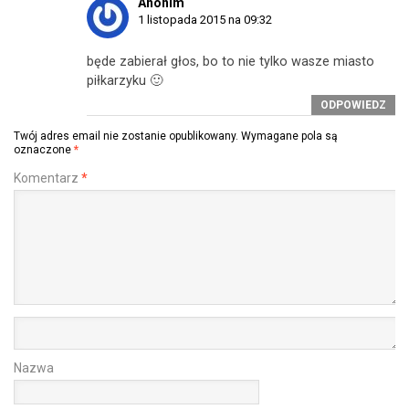
Anonim
1 listopada 2015 na 09:32
będe zabierał głos, bo to nie tylko wasze miasto
piłkarzyku 🙂
ODPOWIEDZ
Twój adres email nie zostanie opublikowany.
Wymagane pola są
oznaczone
*
Komentarz
*
Nazwa