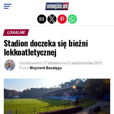
Exit mobile version
LOKALNE
Stadion doczeka się bieżni
lekkoatletycznej
Opublikowano
11 lat temu
na
31 października 2015
Przez
Wojciech Basałygo