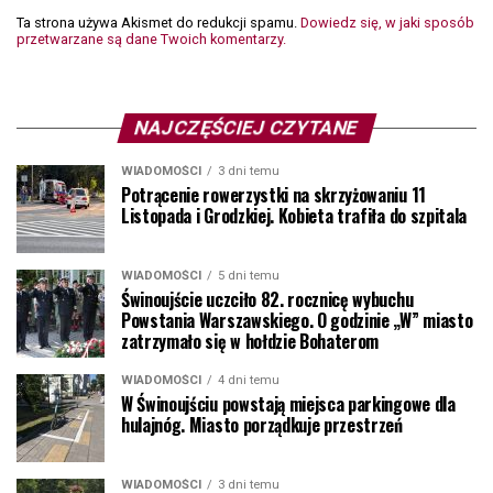
Ta strona używa Akismet do redukcji spamu.
Dowiedz się, w jaki sposób
przetwarzane są dane Twoich komentarzy.
NAJCZĘŚCIEJ CZYTANE
WIADOMOŚCI
3 dni temu
Potrącenie rowerzystki na skrzyżowaniu 11
Listopada i Grodzkiej. Kobieta trafiła do szpitala
WIADOMOŚCI
5 dni temu
Świnoujście uczciło 82. rocznicę wybuchu
Powstania Warszawskiego. O godzinie „W” miasto
zatrzymało się w hołdzie Bohaterom
WIADOMOŚCI
4 dni temu
W Świnoujściu powstają miejsca parkingowe dla
hulajnóg. Miasto porządkuje przestrzeń
WIADOMOŚCI
3 dni temu