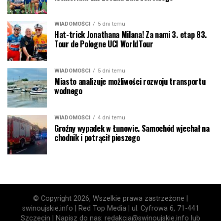
WIADOMOŚCI
5 dni temu
Hat-trick Jonathana Milana! Za nami 3. etap 83.
Tour de Pologne UCI WorldTour
WIADOMOŚCI
5 dni temu
Miasto analizuje możliwości rozwoju transportu
wodnego
WIADOMOŚCI
4 dni temu
Groźny wypadek w Łunowie. Samochód wjechał na
chodnik i potrącił pieszego
© Copyright 2026, Wszelkie prawa zastrzeżone |
swinoujskie.info | Red Top Media | ul. Cyfrowa 6, 71-441
Szczecin | Napisz do nas: redakcja@swinoujskie.info lub