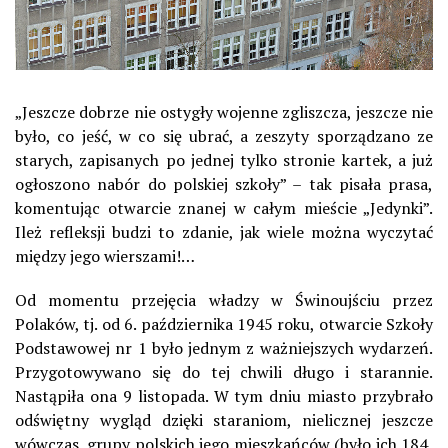
„
Jeszcze dobrze nie ostygły wojenne zgliszcza, jeszcze nie
było, co jeść, w co się ubrać, a zeszyty sporządzano ze
starych, zapisanych po jednej tylko stronie kartek, a już
ogłoszono nabór do polskiej szkoły” – tak pisała prasa,
komentując otwarcie znanej w całym mieście „Jedynki”.
Ileż refleksji budzi to zdanie, jak wiele można wyczytać
między jego wierszami!…
Od momentu przejęcia władzy w Świnoujściu przez
Polaków, tj. od 6. października 1945 roku, otwarcie Szkoły
Podstawowej nr 1 było jednym z ważniejszych wydarzeń.
Przygotowywano się do tej chwili długo i starannie.
Nastąpiła ona 9 listopada. W tym dniu miasto przybrało
odświętny wygląd dzięki staraniom, nielicznej jeszcze
wówczas, grupy polskich jego mieszkańców (było ich 184,