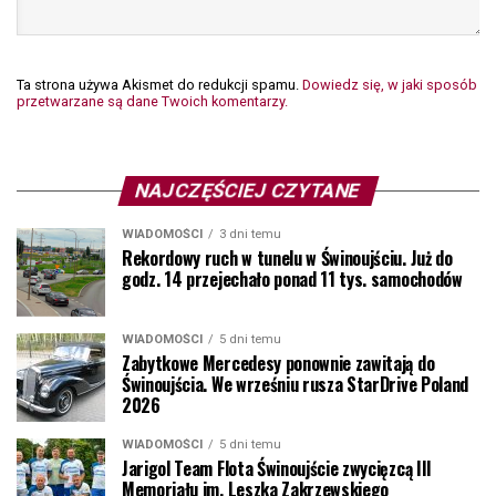
Ta strona używa Akismet do redukcji spamu.
Dowiedz się, w jaki sposób
przetwarzane są dane Twoich komentarzy.
NAJCZĘŚCIEJ CZYTANE
WIADOMOŚCI
3 dni temu
Rekordowy ruch w tunelu w Świnoujściu. Już do
godz. 14 przejechało ponad 11 tys. samochodów
WIADOMOŚCI
5 dni temu
Zabytkowe Mercedesy ponownie zawitają do
Świnoujścia. We wrześniu rusza StarDrive Poland
2026
WIADOMOŚCI
5 dni temu
Jarigol Team Flota Świnoujście zwycięzcą III
Memoriału im. Leszka Zakrzewskiego