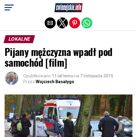
Exit mobile version
LOKALNE
Pijany mężczyzna wpadł pod
samochód [film]
Opublikowano
11 lat temu
na
7 listopada 2015
Przez
Wojciech Basałygo