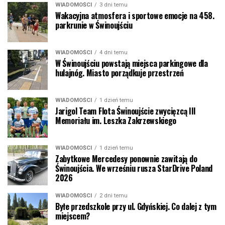
WIADOMOŚCI
3 dni temu
Wakacyjna atmosfera i sportowe emocje na 458.
parkrunie w Świnoujściu
WIADOMOŚCI
4 dni temu
W Świnoujściu powstają miejsca parkingowe dla
hulajnóg. Miasto porządkuje przestrzeń
WIADOMOŚCI
1 dzień temu
Jarigol Team Flota Świnoujście zwycięzcą III
Memoriału im. Leszka Zakrzewskiego
WIADOMOŚCI
1 dzień temu
Zabytkowe Mercedesy ponownie zawitają do
Świnoujścia. We wrześniu rusza StarDrive Poland
2026
WIADOMOŚCI
2 dni temu
Byłe przedszkole przy ul. Gdyńskiej. Co dalej z tym
miejscem?