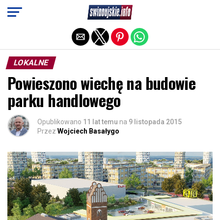
Exit mobile version
LOKALNE
Powieszono wiechę na budowie
parku handlowego
Opublikowano
11 lat temu
na
9 listopada 2015
Przez
Wojciech Basałygo