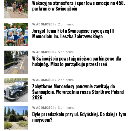
Wakacyjna atmosfera i sportowe emocje na 458.
parkrunie w Świnoujściu
WIADOMOŚCI
2 dni temu
Jarigol Team Flota Świnoujście zwycięzcą III
Memoriału im. Leszka Zakrzewskiego
WIADOMOŚCI
5 dni temu
W Świnoujściu powstają miejsca parkingowe dla
hulajnóg. Miasto porządkuje przestrzeń
WIADOMOŚCI
2 dni temu
Zabytkowe Mercedesy ponownie zawitają do
Świnoujścia. We wrześniu rusza StarDrive Poland
2026
WIADOMOŚCI
3 dni temu
Byłe przedszkole przy ul. Gdyńskiej. Co dalej z tym
miejscem?